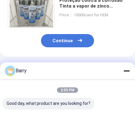
Proteção contra a corrosão
Tinta a vapor de zinco
Revestimento acrílico para
Price： 15000cans for OEM
revestimento profissional
Continue
Produtos Recomendados
Barry
2:55 PM
Good day, what product are you looking for?
Galvanização a frio
Seca rápida tinta de
Material de
de tinta de
pulverização de zinc
revestimento