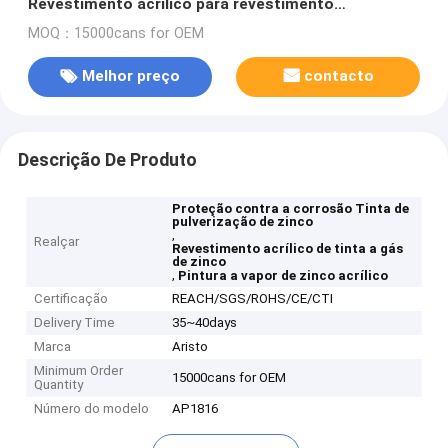
Revestimento acrílico para revestimento
profissional
MOQ：15000cans for OEM
Melhor preço
contacto
Descrição De Produto
Proteção contra a corrosão Tinta de
pulverização de zinco
,
Realçar
Revestimento acrílico de tinta a gás
de zinco
,
Pintura a vapor de zinco acrílico
Certificação
REACH/SGS/ROHS/CE/CTI
Delivery Time
35~40days
Marca
Aristo
Minimum Order
15000cans for OEM
Quantity
Número do modelo
AP1816