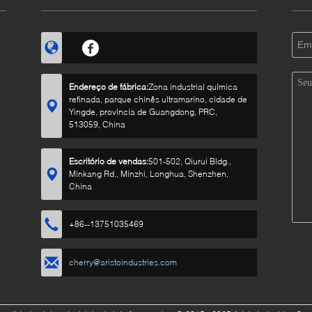
Endereço de fábrica:
Zona industrial química
refinada, parque chinês ultramarino, cidade de
Yingde, província de Guangdong, PRC,
513059, China
Escritório de vendas:
501-502, Qiurui Bldg.,
Minkang Rd., Minzhi, Longhua, Shenzhen,
China
+86--13751035469
cherry@aristoindustries.com