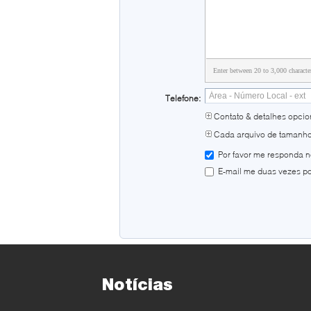
Enter between 20 to 3,000 characte
Telefone:
Contato & detalhes opcio
Cada arquivo de tamanh
Por favor me responda n
E-mail me duas vezes po
Notícias