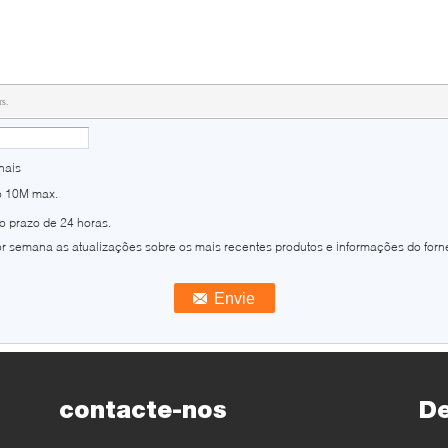
rs.
nais
o 10M max.
o prazo de 24 horas.
r semana as atualizações sobre os mais recentes produtos e informações do forn
contacte-nos
D