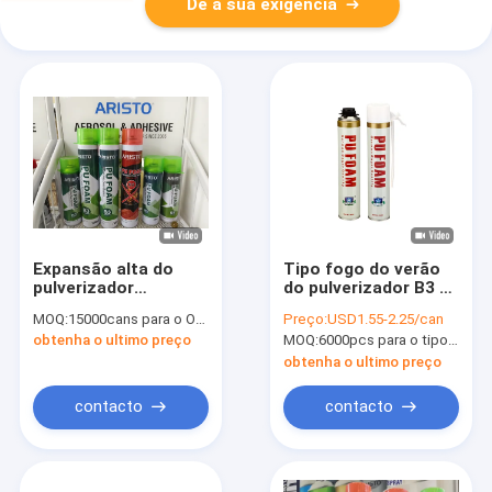
Dê a sua exigência
Expansão alta do
Tipo fogo do verão
pulverizador
do pulverizador B3 da
impermeável da
espuma de
MOQ:
15000cans para o OEM, 6000cans para o tipo de Aristo
Preço:
USD1.55-2.25/can
espuma do plutônio
poliuretano - espuma
obtenha o ultimo preço
MOQ:
6000pcs para o tipo de Aristo, 15000pcs para o tipo do OEM
para
retardadora do
selar/enchimento/que
plutônio para a
obtenha o ultimo preço
isola
isolação/selagem
contacto
contacto