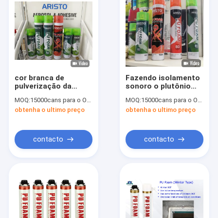
cor branca de
Fazendo isolamento
pulverização da
sonoro o plutônio
espuma do plutônio
espume pulverizador
MOQ:
15000cans para o OEM, 6000cans para o tipo de Aristo
MOQ:
15000cans para o OEM, 6000cans para o tipo de Aristo
300ml/500ml/750ml
para isolar OEM
obtenha o ultimo preço
obtenha o ultimo preço
para
300ml/500ml/750ml
selar/enchimento/que
isola
contacto
contacto
Para casa
Produtos
Sobre nós