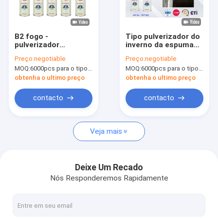
Visita à fábrica
Controle de qualidade
B2 fogo -
Tipo pulverizador do
pulverizador
inverno da espuma
News
resistente da
do plutônio
Preço:
negotiable
Preço:
negotiable
espuma do plutônio
MOQ:
6000pcs para o tipo de Aristo, 15000pcs para o tipo do cliente
MOQ:
6000pcs para o tipo de Aristo, 15000pcs para o tipo do cliente
obtenha o ultimo preço
obtenha o ultimo preço
pintura à pistola da tela
contacto
contacto
Pintura à pistola dos grafittis
Veja mais
tinta acrílica de spray
Lubrificantes industriais
Deixe Um Recado
Nós Responderemos Rapidamente
tinta spray de marcação
pena de marcador