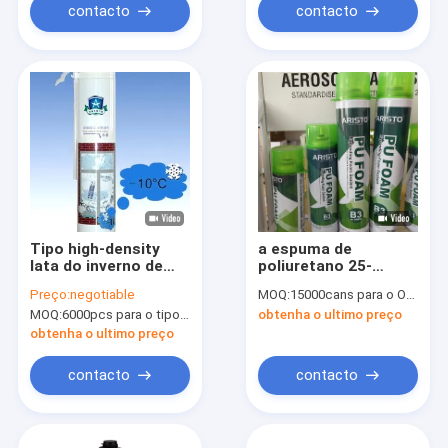
contacto
contacto
Tipo high-density
a espuma de
lata do inverno de
poliuretano 25-
pulverizador da
30kg/M3 pulveriza o
Preço:
negotiable
MOQ:
15000cans para o OEM, 6000cans para o tipo de Aristo
espuma de
pulverizador da
MOQ:
6000pcs para o tipo de Aristo, 15000pcs para o tipo do cliente
obtenha o ultimo preço
poliuretano com o
espuma do plutônio
bocal da palha/arma
para aplicações
obtenha o ultimo preço
industriais
contacto
contacto