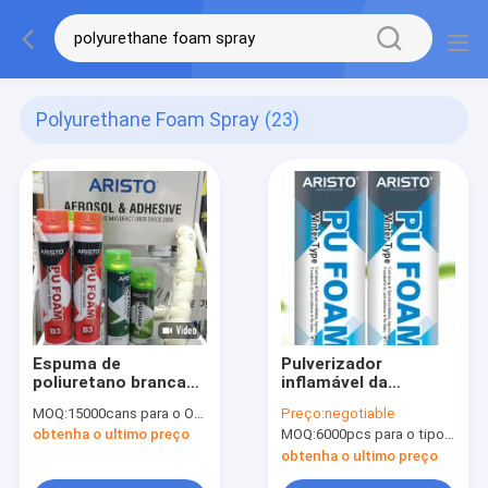
Polyurethane Foam Spray
(23)
Espuma de
Pulverizador
poliuretano branca
inflamável da
que pulveriza o
espuma de
MOQ:
15000cans para o OEM, 6000cans para o tipo de Aristo
Preço:
negotiable
pulverizador da
poliuretano da baixa
obtenha o ultimo preço
MOQ:
6000pcs para o tipo de Aristo, 15000pcs para o tipo do cliente
espuma do plutônio
temperatura 750ml
da densidade 25-
B3
obtenha o ultimo preço
30kg/M3