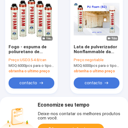
Fogo - espuma de
Lata de pulverizador
poliuretano de
Nonflammable da
múltiplos propósitos
espuma da finalidade
Preço:
USD3.5-4.8/can
Preço:
negotiable
de Aristo da isolação
do pulverizador B2
MOQ:
6000pcs para o tipo de Aristo, 15000pcs para o tipo do cliente
MOQ:
6000pcs para o tipo de Aristo, 15000pcs para o tipo do cliente
resistente do
Aristo da isolação da
pulverizador da
espuma do plutônio
obtenha o ultimo preço
obtenha o ultimo preço
espuma do plutônio
multi
contacto
contacto
Economize seu tempo
Deixe-nos contatar os melhores produtos
com você.