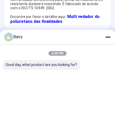
resistente durável e resistindo. É fabricado de acordo
com o ISO/TS 16949: 2002.
Multi vedador do
Encontre por favor o detalhe aqui:
poliuretano das finalidades
Barry
Recommended Products
4:20 PM
Good day, what product are you looking for?
450% de
vedador neutro
Adesivo do
alongamento na
líquido do silicone do
pulverizador p
ruptura e resistência
Anti-fungo
tela e a matéri
à tração de 2,2 Mpa
têxtil
selante de
Enviar inquérito
Enviar inquérito
Enviar inqu
poliuretano para
formulação de um
componente