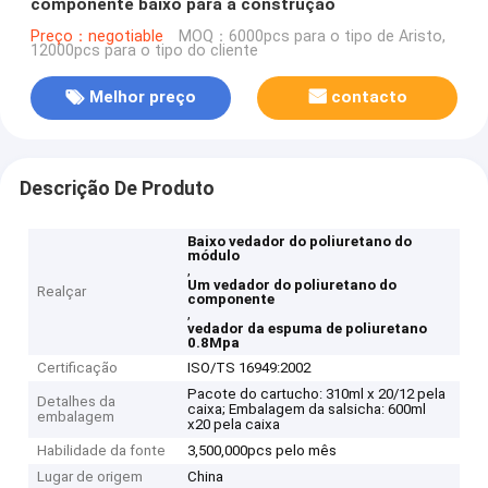
componente baixo para a construção
Preço：negotiable
MOQ：6000pcs para o tipo de Aristo,
12000pcs para o tipo do cliente
Melhor preço
contacto
Descrição De Produto
Baixo vedador do poliuretano do
módulo
,
Um vedador do poliuretano do
Realçar
componente
,
vedador da espuma de poliuretano
0.8Mpa
Certificação
ISO/TS 16949:2002
Pacote do cartucho: 310ml x 20/12 pela
Detalhes da
caixa; Embalagem da salsicha: 600ml
embalagem
x20 pela caixa
Habilidade da fonte
3,500,000pcs pelo mês
Lugar de origem
China