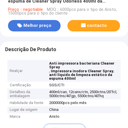
espuma de Cleaner Spray Odorless 400ml da
impressora anti
Preço：negotiable
MOQ：6000pcs para o tipo de Aristo,
15000pcs para o tipo do cliente
Melhor preço
contacto
Descrição De Produto
Anti impressora bacteriana Cleaner
Spray
Realçar
,
,
Impressora inodora Cleaner Spray
anti líquido de limpeza estático da
espuma 400ml
Certificação
SGS/CTI
Detalhes da
400ml/can, 12cans/ctn, 2500ctns/20'fcl,
embalagem
5000ctns/40'gp, 5500ctns/40'hq
Habilidade da fonte
2000000pcs pelo mês
Lugar de origem
China
Marca
Aristo