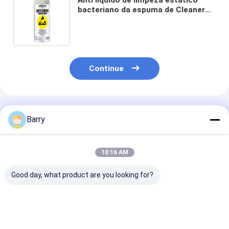
bacteriano da espuma de Cleaner
Spray Odorless 400ml da
impressora anti
Continue
Produtos Recomendados
Barry
10:16 AM
Good day, what product are you looking for?
Pulverizador elétrico
Pulverizador elétrico
Pulverizador e
baseado de óleo
do líquido de limpeza
do líquido de 