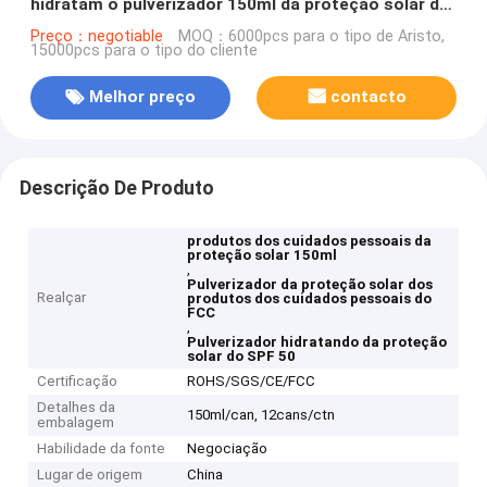
hidratam o pulverizador 150ml da proteção solar do
SPF 50
Preço：negotiable
MOQ：6000pcs para o tipo de Aristo,
15000pcs para o tipo do cliente
Melhor preço
contacto
Descrição De Produto
produtos dos cuidados pessoais da
proteção solar 150ml
,
Pulverizador da proteção solar dos
Realçar
produtos dos cuidados pessoais do
FCC
,
Pulverizador hidratando da proteção
solar do SPF 50
Certificação
ROHS/SGS/CE/FCC
Detalhes da
150ml/can, 12cans/ctn
embalagem
Habilidade da fonte
Negociação
Lugar de origem
China