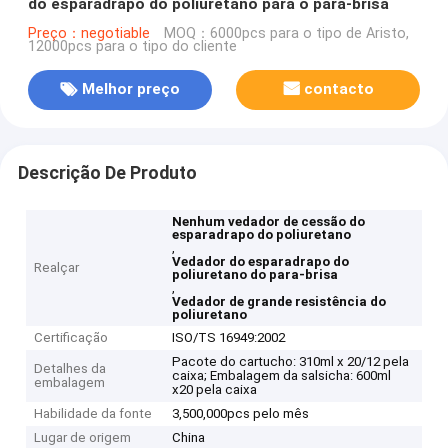
do esparadrapo do poliuretano para o para-brisa
Preço：negotiable
MOQ：6000pcs para o tipo de Aristo,
12000pcs para o tipo do cliente
Melhor preço
contacto
Descrição De Produto
Nenhum vedador de cessão do
esparadrapo do poliuretano
,
Vedador do esparadrapo do
Realçar
poliuretano do para-brisa
,
Vedador de grande resistência do
poliuretano
Certificação
ISO/TS 16949:2002
Pacote do cartucho: 310ml x 20/12 pela
Detalhes da
caixa; Embalagem da salsicha: 600ml
embalagem
x20 pela caixa
Habilidade da fonte
3,500,000pcs pelo mês
Lugar de origem
China