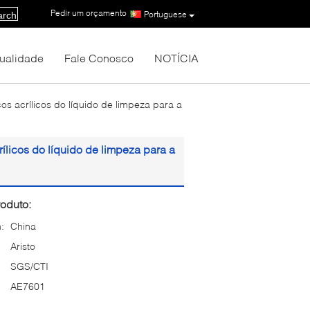
Pedir um orçamento
|
Portuguese
arch
Qualidade
Fale Conosco
NOTÍCIA
os acrílicos do líquido de limpeza para a
rílicos do líquido de limpeza para a
oduto:
:
China
Aristo
SGS/CTI
AE7601