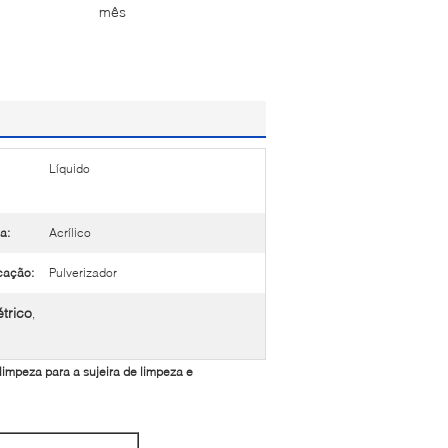
mês
Líquido
a:
Acrílico
cação:
Pulverizador
trico
,
 limpeza para a sujeira de limpeza e