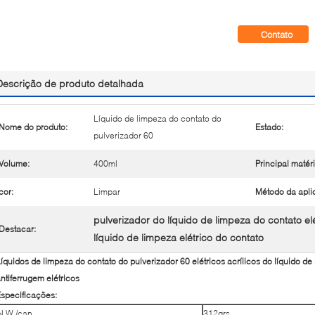
Contato
Descrição de produto detalhada
Líquido de limpeza do contato do
Nome do produto:
Estado:
pulverizador 60
Volume:
400ml
Principal matéri
cor:
Limpar
Método da apli
pulverizador do líquido de limpeza do contato elé
Destacar:
líquido de limpeza elétrico do contato
íquidos de limpeza do contato do pulverizador 60 elétricos acrílicos do líquido de
ntiferrugem elétricos
specificações:
N.W./can
312grs