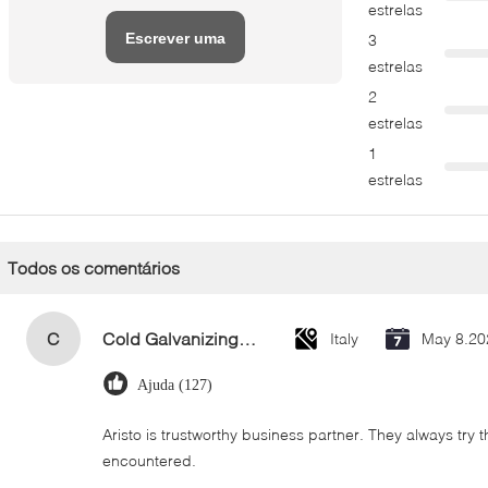
estrelas
Escrever uma
3
estrelas
avaliação
2
estrelas
1
estrelas
Todos os comentários
C
Cold Galvanizing Zinc Spray Paint 400ml
Italy
May 8.20
Ajuda (127)
Aristo is trustworthy business partner. They always try 
encountered.