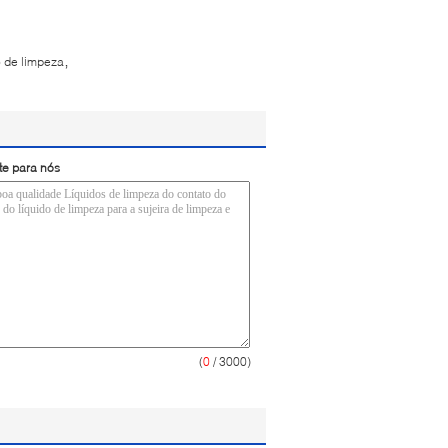
,
o de limpeza
te para nós
(
0
/ 3000)