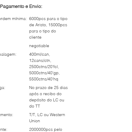
Pagamento e Envio:
ordem mínima:
6000pcs para o tipo
de Aristo, 15000pcs
para o tipo do
cliente
negotiable
balagem:
400ml/can,
12cans/ctn,
2500ctns/20'fcl,
5000ctns/40'gp,
5500ctns/40'hq
ga:
No prazo de 25 dias
após o recibo do
depósito do LC ou
do TT
mento:
T/T, LC ou Western
Union
nte:
2000000pcs pelo