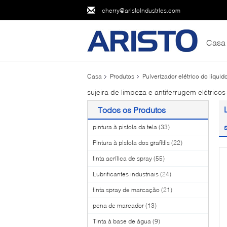
cherry@aristoindustries.com
Casa
Casa
Produtos
Pulverizador elétrico do líqui
sujeira de limpeza e antiferrugem elétricos
Todos os Produtos
pintura à pistola da tela
(33)
Pintura à pistola dos grafittis
(22)
tinta acrílica de spray
(55)
Lubrificantes industriais
(24)
tinta spray de marcação
(21)
pena de marcador
(13)
Tinta à base de água
(9)