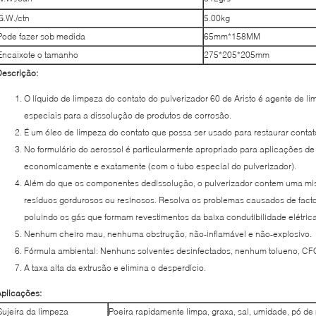
G.W./ctn
5.00kg
Pode fazer sob medida
65mm*158MM
Encaixote o tamanho
275*205*205mm
escrição:
O líquido de limpeza do contato do pulverizador 60 de Aristo é agente de li
especiais para a dissolução de produtos de corrosão.
É um óleo de limpeza do contato que possa ser usado para restaurar contato
No formulário do aerossol é particularmente apropriado para aplicações de
economicamente e exatamente (com o tubo especial do pulverizador).
Além do que os componentes dedissolução, o pulverizador contem uma mis
resíduos gordurosos ou resinosos. Resolva os problemas causados de fact
poluindo os gás que formam revestimentos da baixa condutibilidade elétrica
Nenhum cheiro mau, nenhuma obstrução, não-inflamável e não-explosivo.
Fórmula ambiental: Nenhuns solventes desinfectados, nenhum tolueno, C
A taxa alta da extrusão e elimina o desperdício.
plicações:
Sujeira da limpeza
Poeira rapidamente limpa, graxa, sal, umidade, pó de m