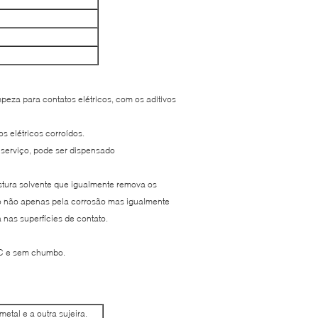
mpeza para contatos elétricos, com os aditivos
s elétricos corroídos.
 serviço, pode ser dispensado
tura solvente que igualmente remova os
o não apenas pela corrosão mas igualmente
 nas superfícies de contato.
FC e sem chumbo.
etal e a outra sujeira.