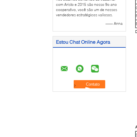
com Aristo e 2015 são nosso 9o ano
cooperativo, você são um de nossos
vendedores estratégicos valiosos.
—— Anna
D
Estou Chat Online Agora
A