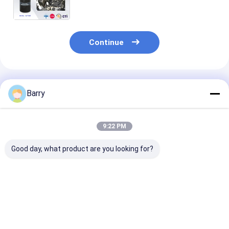
cuidado/pulverizador de superfície
500ml líquido de limpeza do motor
Continue
Produtos Recomendados
Barry
9:22 PM
Good day, what product are you looking for?
Limpador de
Spray de cuidados
Pulverizador 
Revestimento de
com o automóvel
limpeza do car
Carro de Asfalto
Desengraçador do
líquido de lim
motor do automóvel
almofada de fr
Melhor preço
Melhor preço
Melhor pr