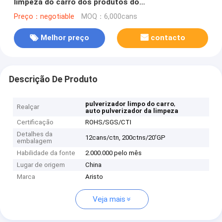
limpeza do carro dos produtos do
cuidado/pulverizador de superfície 500ml líquido de
Preço：negotiable
MOQ：6,000cans
limpeza do motor
Melhor preço
contacto
Descrição De Produto
,
pulverizador limpo do carro
Realçar
auto pulverizador da limpeza
Certificação
ROHS/SGS/CTI
Detalhes da
12cans/ctn, 200ctns/20'GP
embalagem
Habilidade da fonte
2.000.000 pelo mês
Lugar de origem
China
Marca
Aristo
Veja mais