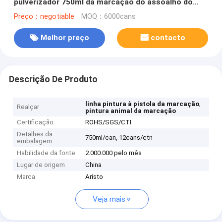
pulverizador 750ml da marcação do assoalho do
aerossol/estrada de Mark
Preço：negotiable
MOQ：6000cans
Melhor preço
contacto
Descrição De Produto
,
linha pintura à pistola da marcação
Realçar
pintura animal da marcação
Certificação
ROHS/SGS/CTI
Detalhes da
750ml/can, 12cans/ctn
embalagem
Habilidade da fonte
2.000.000 pelo mês
Lugar de origem
China
Marca
Aristo
Veja mais