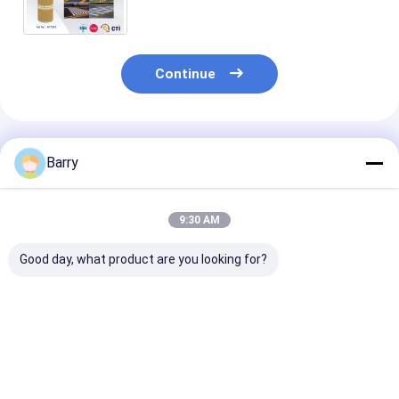
aerossol/estrada de Mark
Continue
Produtos Recomendados
Barry
9:30 AM
Good day, what product are you looking for?
Linha de marcação
750 ml Volume 600 g
Tinta Spray
de tinta de spray
Peso Bruto Spray de
Fluorescente 
com peso bruto
tinta de marcação
Marcação co
600g, amostra
temporária com
Serviço OEM
gratuita com duas
amostra gratuita e
Aceitável e Pe
Melhor preço
Melhor preço
Melhor pr
peças e volume
serviços OEM ODM
Bruto 600g pa