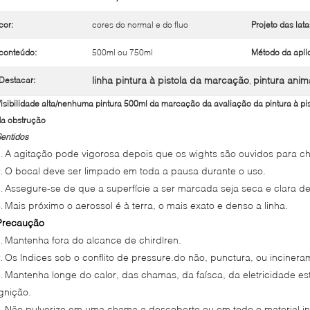
cor:
cores do normal e do fluo
Projeto das lata
conteúdo:
500ml ou 750ml
Método da apli
linha pintura à pistola da marcação
pintura ani
Destacar:
,
isibilidade alta/nenhuma pintura 500ml da marcação da avaliação da pintura à pi
a obstrução
entidos
A agitação pode vigorosa depois que os wights são ouvidos para ch
1.
O bocal deve ser limpado em toda a pausa durante o uso.
2.
Assegure-se de que a superfície a ser marcada seja seca e clara de
3.
Mais próximo o aerossol é à terra, o mais exato e denso a linha.
4.
Precaução
Mantenha fora do alcance de chirdlren.
1.
Os índices sob o conflito de pressure.do não, punctura, ou incineram
2.
Mantenha longe do calor, das chamas, da faísca, da eletricidade est
3.
ignição.
Não pulverize em uma chama a descoberto ou em todo o material i
4.