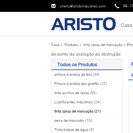
86--1
cherry@aristoindustries.com
Casa
Pin
Casa
Produtos
tinta spray de marcação
do ponto da avaliação da obstrução
Todos os Produtos
pintura à pistola da tela
(33)
Pintura à pistola dos grafittis
(22)
tinta acrílica de spray
(55)
Lubrificantes industriais
(24)
tinta spray de marcação
(21)
pena de marcador
(13)
Tinta à base de água
(9)