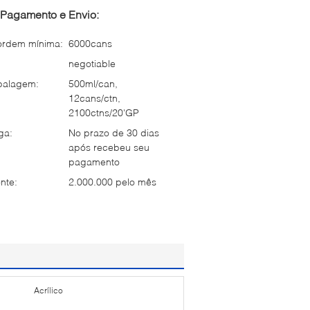
Pagamento e Envio:
ordem mínima:
6000cans
negotiable
balagem:
500ml/can,
12cans/ctn,
2100ctns/20'GP
ga:
No prazo de 30 dias
após recebeu seu
pagamento
nte:
2.000.000 pelo mês
Acrílico