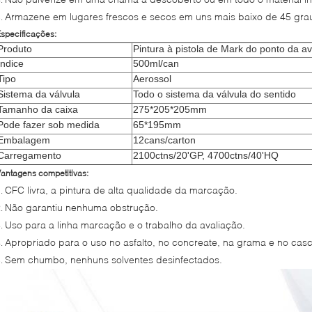
Armazene em lugares frescos e secos em uns mais baixo de 45 gra
5.
specificações:
Produto
Pintura à pistola de Mark do ponto da a
Índice
500ml/can
Tipo
Aerossol
Sistema da válvula
Todo o sistema da válvula do sentido
Tamanho da caixa
275*205*205mm
Pode fazer sob medida
65*195mm
Embalagem
12cans/carton
Carregamento
2100ctns/20'GP, 4700ctns/40'HQ
antagens competitivas:
CFC livra, a pintura de alta qualidade da marcação.
1.
Não garantiu nenhuma obstrução.
2.
Uso para a linha marcação e o trabalho da avaliação.
3.
Apropriado para o uso no asfalto, no concreate, na grama e no casc
4.
Sem chumbo, nenhuns solventes desinfectados.
5.