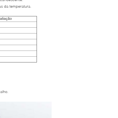
us da temperatura.
valiação
alho.