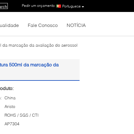
Pedir um orçamento
|
Portuguese
arch
Qualidade
Fale Conosco
NOTÍCIA
ml da marcação da avaliação do aerossol
intura 500ml da marcação da
oduto:
:
China
Aristo
ROHS / SGS / CTI
AP7304