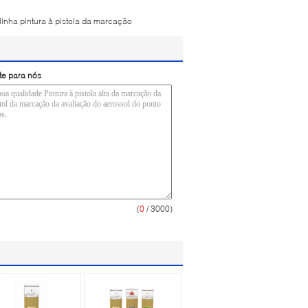
linha pintura à pistola da marcação
te para nós
(
0
/ 3000)