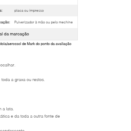
s:
placa ou impresso
cação:
Pulverizador à mão ou pelo mechine
mal da marcação
stola/aerossol de Mark do ponto da avaliação
ocalhar.
 toda a graxa ou restos.
 a lata.
ática e da toda a outra fonte de
ncandescente.