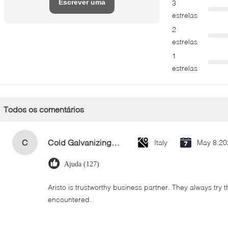
Escrever uma
3
estrelas
avaliação
2
estrelas
1
estrelas
Todos os comentários
C
Cold Galvanizing Zinc Spray Paint 400ml
Italy
May 8.20
Ajuda (127)
Aristo is trustworthy business partner. They always try 
encountered.