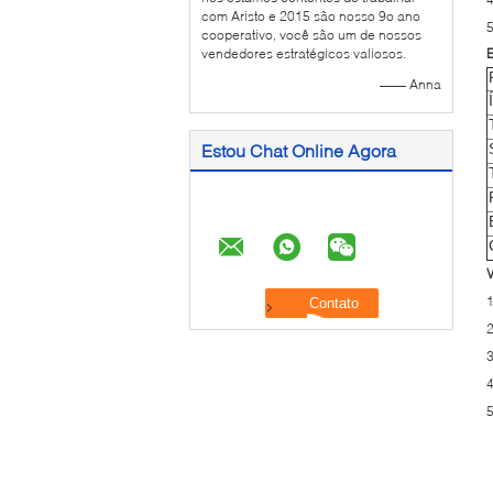
com Aristo e 2015 são nosso 9o ano
cooperativo, você são um de nossos
vendedores estratégicos valiosos.
E
—— Anna
Estou Chat Online Agora
V