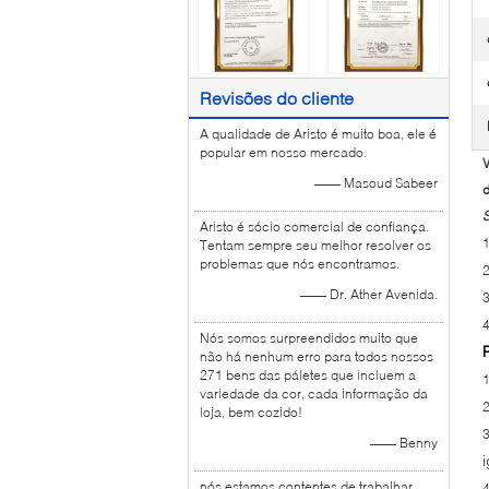
Revisões do cliente
A qualidade de Aristo é muito boa, ele é
popular em nosso mercado.
V
—— Masoud Sabeer
d
S
Aristo é sócio comercial de confiança.
Tentam sempre seu melhor resolver os
problemas que nós encontramos.
—— Dr. Ather Avenida.
Nós somos surpreendidos muito que
não há nenhum erro para todos nossos
271 bens das páletes que incluem a
variedade da cor, cada informação da
loja, bem cozido!
—— Benny
nós estamos contentes de trabalhar