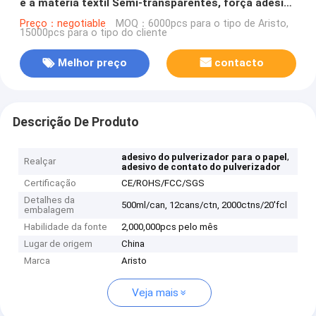
e a matéria têxtil Semi-transparentes, força adesiva
forte
Preço：negotiable
MOQ：6000pcs para o tipo de Aristo,
15000pcs para o tipo do cliente
Melhor preço
contacto
Descrição De Produto
,
adesivo do pulverizador para o papel
Realçar
adesivo de contato do pulverizador
Certificação
CE/ROHS/FCC/SGS
Detalhes da
500ml/can, 12cans/ctn, 2000ctns/20'fcl
embalagem
Habilidade da fonte
2,000,000pcs pelo mês
Lugar de origem
China
Marca
Aristo
Veja mais