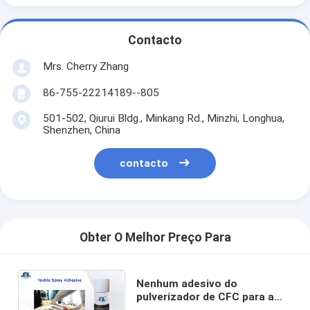
Contacto
Mrs. Cherry Zhang
86-755-22214189--805
501-502, Qiurui Bldg., Minkang Rd., Minzhi, Longhua,
Shenzhen, China
contacto
Obter O Melhor Preço Para
Nenhum adesivo do
pulverizador de CFC para a
tela e a matéria têxtil Semi-