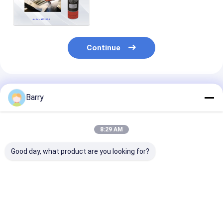
transparentes, força adesiva
forte
Continue
Produtos Recomendados
Barry
8:29 AM
Good day, what product are you looking for?
Adesivo de
Adesivo Spray
Adesivo de
pulverização
Multissuperfícies
pulverização
acrílico permanente
com Tempo de
multiuso
não tóxico para
Secagem de 1-5
transparente 
ligação forte e
Minutos e Menos de
menos de 30% 
Melhor preço
Melhor preço
Melhor pr