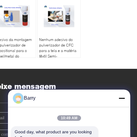
esivo da montagem
Nenhum adesivo do
pulverizador de
pulverizador de CFC
ositional para o
para a tela e a matéria
el/metal do
têxtil Semi-
stico/luz ou o
transparentes, força
erial do vidro da luz
adesiva forte
eixe mensagem
Barry
10:49 AM
Good day, what product are you looking 