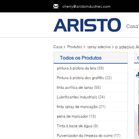
cherry@aristoindustries.com
Casa
o adesivo A
Casa
Produtos
spray adesivo
Todos os Produtos
pintura à pistola da tela
(33)
Pintura à pistola dos grafittis
(22)
tinta acrílica de spray
(55)
Lubrificantes industriais
(24)
tinta spray de marcação
(21)
pena de marcador
(13)
Tinta à base de água
(9)
Pulverizador da limpeza do carro
(17)