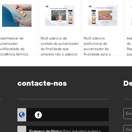
mpermeável do
Multi adesivo de
Multi adesivo
Ad
ulverizador
contato do pulverizador
profissional do
do 
ultifacetado da
da finalidade que
pulverizador da
Rep
esistência térmica
amarela não o adesivo
finalidade para a
pap
00ml e Eco-amigável
tela/madeira/vidro,
plá
desivos
material acrílico
mat
contacte-nos
D
Endereço de fábrica:
Zona industrial química