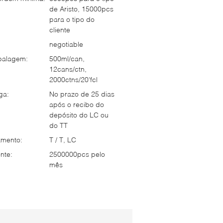
de Aristo, 15000pcs
para o tipo do
cliente
negotiable
balagem:
500ml/can,
12cans/ctn,
2000ctns/20'fcl
ga:
No prazo de 25 dias
após o recibo do
depósito do LC ou
do TT
mento:
T / T, LC
nte:
2500000pcs pelo
mês