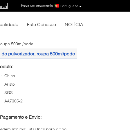
Pedir um orçamento
|
Portuguese
arch
Qualidade
Fale Conosco
NOTÍCIA
 roupa 500ml/pode
 do pulverizador, roupa 500ml/pode
oduto:
:
China
Aristo
SGS
AA7305-2
Pagamento e Envio:
ordem mínima:
6000pcs para o tipo