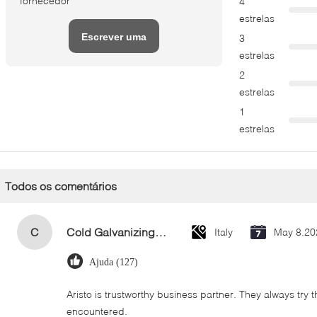
fornecedor
4
estrelas
Escrever uma
3
estrelas
avaliação
2
estrelas
1
estrelas
Todos os comentários
C
Cold Galvanizing Zinc Spray Paint 400ml
Italy
May 8.20
Ajuda (127)
Aristo is trustworthy business partner. They always try 
encountered.