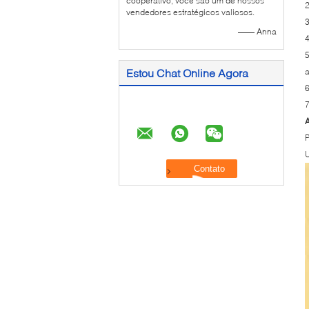
cooperativo, você são um de nossos
2
vendedores estratégicos valiosos.
3
—— Anna
4
5
Estou Chat Online Agora
a
6
7
A
P
U