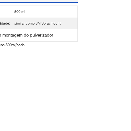
500 ml
idade:
similar como 3M Spraymount
a montagem do pulverizador
oupa 500ml/pode