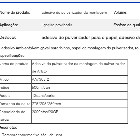
Nome do produto:
adesivo do pulverizador da montagem
Volume:
Aplicação:
ligação provisória
Fósforo da qual
adesivo do pulverizador para o papel
adesivo d
Destacar:
,
 adesivo Ambiental-amigável para folhas, papel da montagem do pulverizador, r
specificações:
Nome do produto
Adesivo do pulverizador da montagem do pulverizador
de Aristo
Artigo
AA7305-2
Índice
500ml/can
Pacote
12cans/carton
Tamanho da caixa
275*205*250mm
Capacidade de
2000ctns/20GP
carga
escrição:
. Temporariamente fixo, fácil de usar