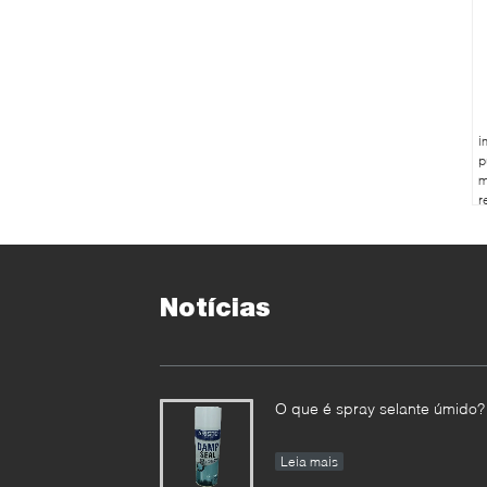
i
p
m
r
5
a
Notícias
O que é spray selante úmido?
Leia mais