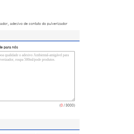
,
zador
adesivo de contato do pulverizador
te para nós
(
0
/ 3000)