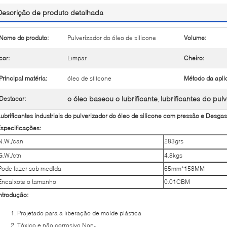
Descrição de produto detalhada
Nome do produto:
Pulverizador do óleo de silicone
Volume:
cor:
Limpar
Cheiro:
Principal matéria:
óleo de silicone
Método da apli
o óleo baseou o lubrificante
lubrificantes do pul
Destacar:
,
ubrificantes industriais do pulverizador do óleo de silicone com pressão e Desgast
specificações:
N.W./can
283grs
G.W./ctn
4.8kgs
Pode fazer sob medida
65mm*158MM
Encaixote o tamanho
0.01CBM
ntrodução:
Projetado para a liberação de molde plástica
Tóxico e não corrosivo Non-.