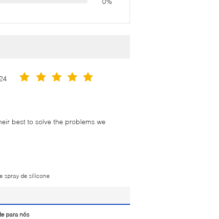
0%
24
their best to solve the problems we
de spray de silicone
te para nós