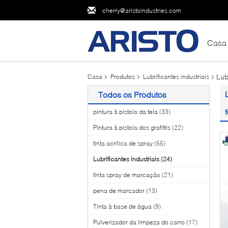
cherry@aristoindustries.com
Casa
Lub
Casa
Produtos
Lubrificantes industriais
Todos os Produtos
pintura à pistola da tela
(33)
Pintura à pistola dos grafittis
(22)
tinta acrílica de spray
(55)
Lubrificantes industriais
(24)
tinta spray de marcação
(21)
pena de marcador
(13)
Tinta à base de água
(9)
Pulverizador da limpeza do carro
(17)