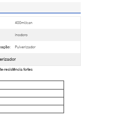
400ml/can
inodoro
cação:
Pulverizador
verizador
e-resistência fortes