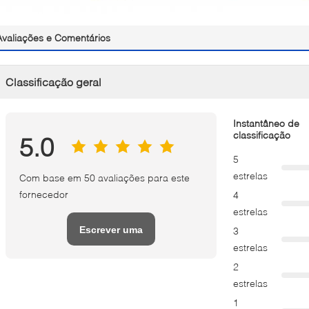
Avaliações e Comentários
Classificação geral
Instantâneo de
classificação
5.0
5
estrelas
Com base em 50 avaliações para este
fornecedor
4
estrelas
Escrever uma
3
estrelas
avaliação
2
estrelas
1