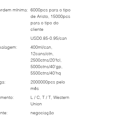
ordem mínima:
6000pcs para o tipo
de Aristo, 15000pcs
para o tipo do
cliente
USD0.85-0.95/can
balagem:
400ml/can,
12cans/ctn,
2500ctns/20'fcl,
5000ctns/40'gp,
5500ctns/40'hq
ga:
2000000pcs pelo
mês
mento:
L / C, T / T, Western
Union
nte:
negociação