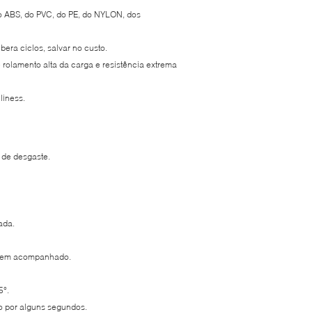
do ABS, do PVC, do PE, do NYLON, dos
era ciclos, salvar no custo.
olamento alta da carga e resistência extrema
liness.
 de desgaste.
ada.
 é bem acompanhado.
5°.
xo por alguns segundos.