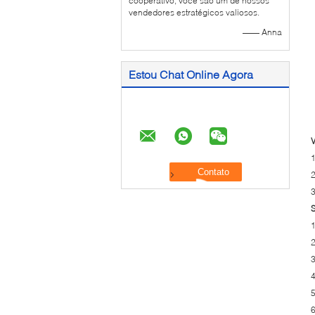
cooperativo, você são um de nossos
vendedores estratégicos valiosos.
—— Anna
Estou Chat Online Agora
1
2
3
S
1
2
3
4
5
6