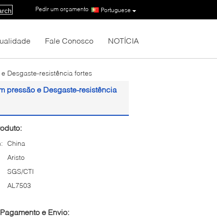
Pedir um orçamento
|
Portuguese
arch
Qualidade
Fale Conosco
NOTÍCIA
 e Desgaste-resistência fortes
com pressão e Desgaste-resistência
oduto:
:
China
Aristo
SGS/CTI
AL7503
Pagamento e Envio: