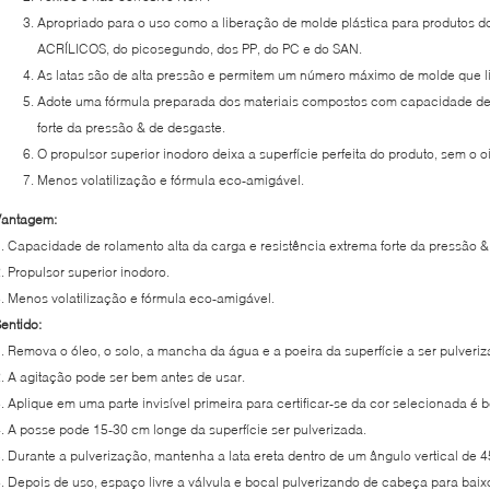
Apropriado para o uso como a liberação de molde plástica para produtos 
ACRÍLICOS, do picosegundo, dos PP, do PC e do SAN.
As latas são de alta pressão e permitem um número máximo de molde que lib
Adote uma fórmula preparada dos materiais compostos com capacidade de r
forte da pressão & de desgaste.
O propulsor superior inodoro deixa a superfície perfeita do produto, sem o oi
Menos volatilização e fórmula eco-amigável.
Vantagem:
. Capacidade de rolamento alta da carga e resistência extrema forte da pressão &
. Propulsor superior inodoro.
. Menos volatilização e fórmula eco-amigável.
entido:
. Remova o óleo, o solo, a mancha da água e a poeira da superfície a ser pulveriz
. A agitação pode ser bem antes de usar.
. Aplique em uma parte invisível primeira para certificar-se da cor selecionada
. A posse pode 15-30 cm longe da superfície ser pulverizada.
. Durante a pulverização, mantenha a lata ereta dentro de um ângulo vertical de 4
. Depois de uso, espaço livre a válvula e bocal pulverizando de cabeça para bai