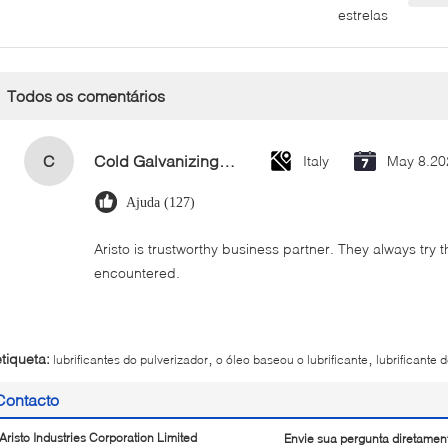
estrelas
Todos os comentários
C
Cold Galvanizing Zinc Spray Paint 400ml
Italy
May 8.20
Ajuda (127)
Aristo is trustworthy business partner. They always try 
encountered.
,
,
etiqueta:
lubrificantes do pulverizador
o óleo baseou o lubrificante
lubrificante 
Contacto
Aristo Industries Corporation Limited
Envie sua pergunta diretamen