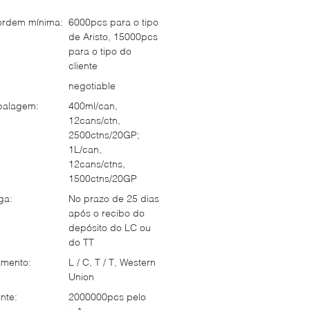
ordem mínima:
6000pcs para o tipo
de Aristo, 15000pcs
para o tipo do
cliente
negotiable
balagem:
400ml/can,
12cans/ctn,
2500ctns/20GP;
1L/can,
12cans/ctns,
1500ctns/20GP
ga:
No prazo de 25 dias
após o recibo do
depósito do LC ou
do TT
mento:
L / C, T / T, Western
Union
nte:
2000000pcs pelo