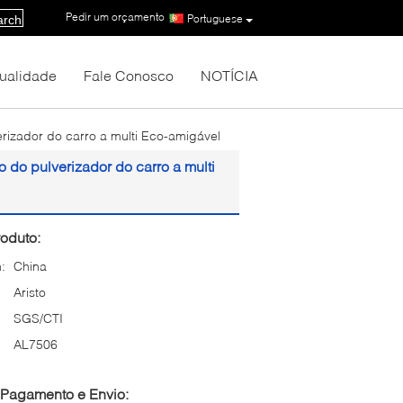
Pedir um orçamento
|
Portuguese
arch
Qualidade
Fale Conosco
NOTÍCIA
rizador do carro a multi Eco-amigável
 do pulverizador do carro a multi
oduto:
:
China
Aristo
SGS/CTI
AL7506
Pagamento e Envio: