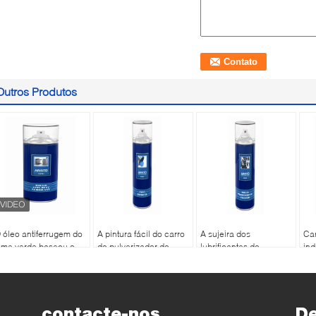
Outros Produtos
 óleo antiferrugem do
A pintura fácil do carro
A sujeira dos
Ca
ilme verde baseou o
do pulverizador do
lubrificantes do
ind
ubrificante para a
removedor do uso
pulverizador do líquido
de
aquinaria do metal
remove a pintura dos
de limpeza de molde
lub
grafittis altamente
remove o efeito para a
qu
eficiente
resina plástica
40
contacte-nos
D