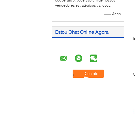
cooperativo, você são um de nossos
vendedores estratégicos valiosos.
—— Anna
Estou Chat Online Agora
I