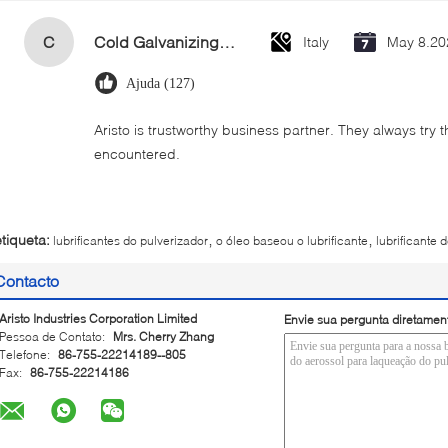
C
Cold Galvanizing Zinc Spray Paint 400ml
Italy
May 8.20
Ajuda (127)
Aristo is trustworthy business partner. They always try 
encountered.
,
,
etiqueta:
lubrificantes do pulverizador
o óleo baseou o lubrificante
lubrificante 
Contacto
Aristo Industries Corporation Limited
Envie sua pergunta diretamen
Pessoa de Contato:
Mrs. Cherry Zhang
Telefone:
86-755-22214189--805
Fax:
86-755-22214186