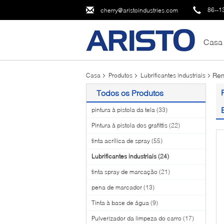
86--1
cherry@aristoindustries.com
Casa
Rem
Casa
Produtos
Lubrificantes industriais
Todos os Produtos
pintura à pistola da tela
(33)
Pintura à pistola dos grafittis
(22)
tinta acrílica de spray
(55)
Lubrificantes industriais
(24)
tinta spray de marcação
(21)
pena de marcador
(13)
Tinta à base de água
(9)
Pulverizador da limpeza do carro
(17)