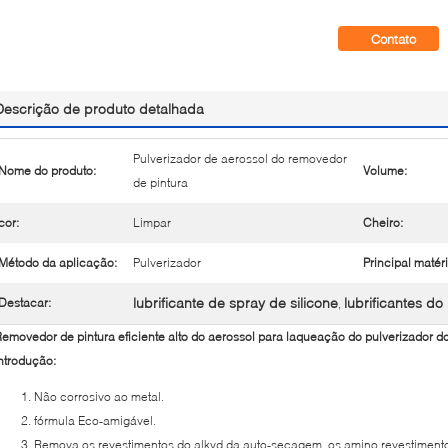
Contato
Descrição de produto detalhada
Pulverizador de aerossol do removedor
Nome do produto:
Volume:
de pintura
cor:
Limpar
Cheiro:
Método da aplicação:
Pulverizador
Principal matéri
lubrificante de spray de silicone
lubrificantes do
Destacar:
,
emovedor de pintura eficiente alto do aerossol para laqueação do pulverizador do
ntrodução:
Não corrosivo ao metal.
fórmula Eco-amigável.
Remova os revestimentos do alkyd da auto-secagem, os amino revestimentos,