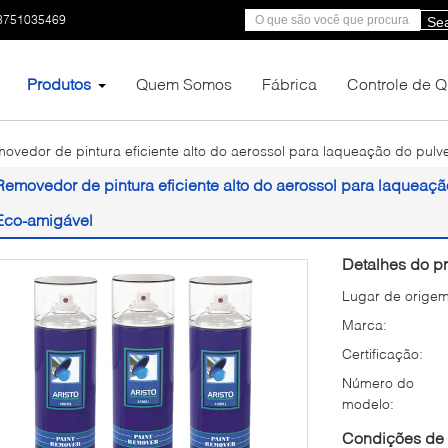
3751035469
Se
Produtos
Quem Somos
Fábrica
Controle de 
ovedor de pintura eficiente alto do aerossol para laqueação do pulve
Removedor de pintura eficiente alto do aerossol para laqueação
Eco-amigável
Detalhes do pr
Lugar de origem
Marca:
Certificação:
Número do
modelo:
Condições de 