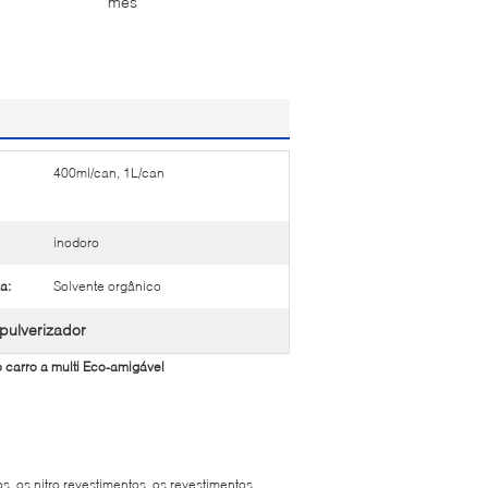
mês
400ml/can, 1L/can
inodoro
a:
Solvente orgânico
 pulverizador
 carro a multi Eco-amigável
 os nitro revestimentos, os revestimentos