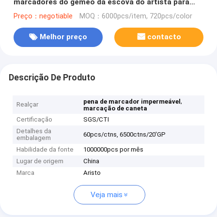
marcadores do gêmeo da escova do artista para
presentes relativos à promoção
Preço：negotiable
MOQ：6000pcs/item, 720pcs/color
Melhor preço
contacto
Descrição De Produto
,
pena de marcador impermeável
Realçar
marcação de caneta
Certificação
SGS/CTI
Detalhes da
60pcs/ctns, 6500ctns/20'GP
embalagem
Habilidade da fonte
1000000pcs por mês
Lugar de origem
China
Marca
Aristo
Veja mais