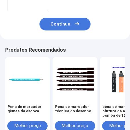
para presentes relativos à
promoção
Continue
Produtos Recomendados
Pena de marcador
Pena de marcador
pena de marca
gêmea da escova
técnica do desenho
pintura da açã
bomba de 12
Melhor preço
Melhor preço
Melhor pr