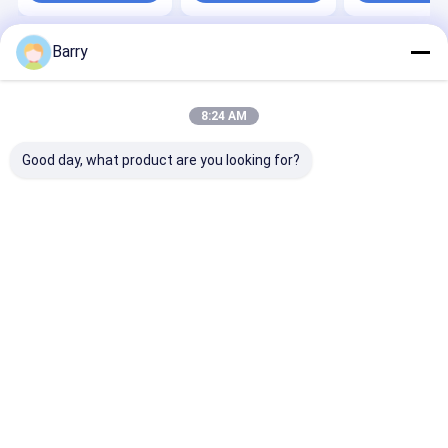
Barry
Casa
Mapa do Site
Desktop Site
Mapa do Site
Política de Privacidade
Qualidade
pintura à pistola da tela
Fábrica da china.Copyright ©
8:24 AM
2026 Aristo Industries Corporation Limited. All Rights Reserved.
Good day, what product are you looking for?
Para casa
Produtos
Sobre nós