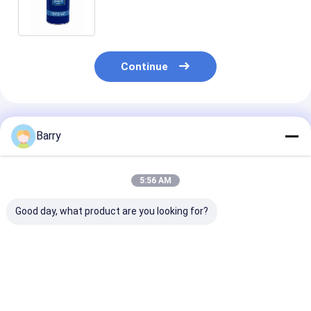
oxidação de alta temperatura
Continue
Produtos Recomendados
Barry
5:56 AM
Good day, what product are you looking for?
Lubrificantes
Carro/de corrente e
400ml todo Pu
industriais
engrenagem da
lubrificantes
antiferrugem do
bicicleta
industriais
molde
lubrificação
industrial
Melhor preço
Melhor preço
Melhor pr