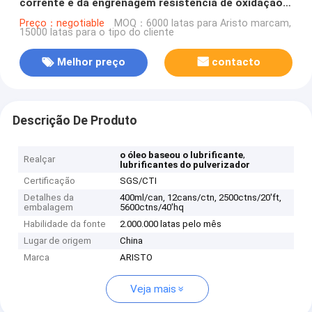
corrente e da engrenagem resistência de oxidação
de alta temperatura
Preço：negotiable
MOQ：6000 latas para Aristo marcam,
15000 latas para o tipo do cliente
Melhor preço
contacto
Descrição De Produto
,
o óleo baseou o lubrificante
Realçar
lubrificantes do pulverizador
Certificação
SGS/CTI
Detalhes da
400ml/can, 12cans/ctn, 2500ctns/20'ft,
embalagem
5600ctns/40'hq
Habilidade da fonte
2.000.000 latas pelo mês
Lugar de origem
China
Marca
ARISTO
Veja mais