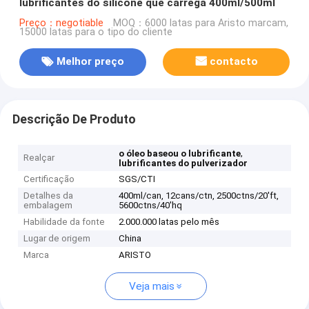
lubrificantes do silicone que carrega 400ml/500ml
Preço：negotiable
MOQ：6000 latas para Aristo marcam,
15000 latas para o tipo do cliente
Melhor preço
contacto
Descrição De Produto
,
o óleo baseou o lubrificante
Realçar
lubrificantes do pulverizador
Certificação
SGS/CTI
Detalhes da
400ml/can, 12cans/ctn, 2500ctns/20'ft,
embalagem
5600ctns/40'hq
Habilidade da fonte
2.000.000 latas pelo mês
Lugar de origem
China
Marca
ARISTO
Veja mais