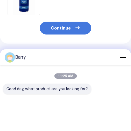
carrega 400ml/500ml
Continue
Produtos Recomendados
Barry
11:25 AM
Good day, what product are you looking for?
Lubrificantes
Carro/de corrente e
400ml todo Pu
industriais
engrenagem da
lubrificantes
antiferrugem do
bicicleta
industriais
molde
lubrificação
industrial
Melhor preço
Melhor preço
Melhor pr