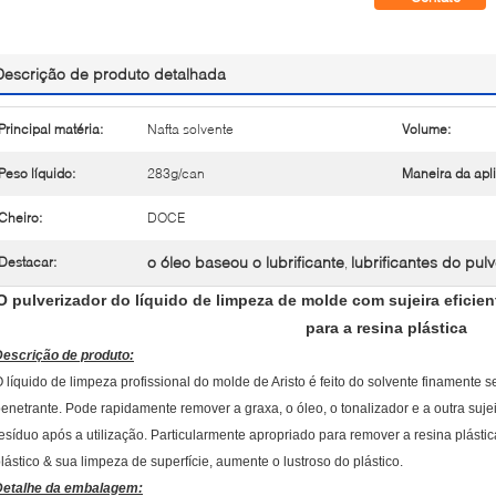
Descrição de produto detalhada
Principal matéria:
Nafta solvente
Volume:
Peso líquido:
283g/can
Maneira da apl
Cheiro:
DOCE
o óleo baseou o lubrificante
lubrificantes do pul
Destacar:
,
O pulverizador do líquido de limpeza de molde com sujeira eficien
para a resina plástica
Descrição de produto:
 líquido de limpeza profissional do molde de Aristo é feito do solvente finamente 
enetrante. Pode rapidamente remover a graxa, o óleo, o tonalizador e a outra suje
esíduo após a utilização. Particularmente apropriado para remover a resina plást
lástico & sua limpeza de superfície, aumente o lustroso do plástico.
Detalhe da embalagem: