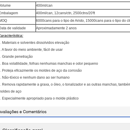
Volume
400ml/can
Embalagem
400ml/can, 12cans/ctn, 2500ctns/20'ft
MOQ
6000cans para o tipo de Aristo, 15000cans para o tipo do cl
Data de validade
Aproximadamente 2 anos
aracterística:
1.
Materiais e solventes dissolvidos elevação
. A favor do meio ambiente, fácil de usar
3.
Grande penetração
. Boa volatilidade, folhas nenhumas manchas e odor pequeno
. Proteja eficazmente os moldes de aço da corrosão
. Não-tóxico e nenhum dano ao ser humano
7.
Remova rapidamente a graxa, o óleo, o tonalizador e as outras manchas, també
moldes de aço
8.
Especialmente apropriado para o molde plástico
Avaliações e Comentários