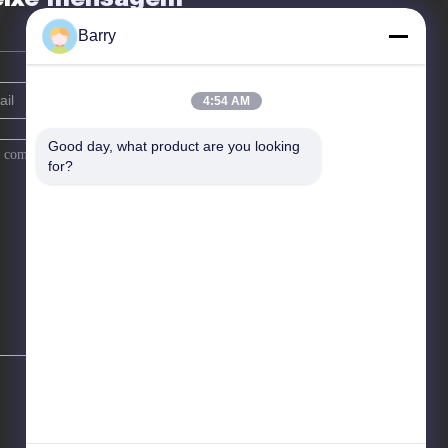
peratura
Barry
4:54 AM
Good day, what product are you looking 
for?