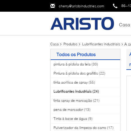
86--1
cherry@aristoindustries.com
Casa
A s
Casa
Produtos
Lubrificantes industriais
Todos os Produtos
pintura à pistola da tela
(33)
Pintura à pistola dos grafittis
(22)
tinta acrílica de spray
(55)
Lubrificantes industriais
(24)
tinta spray de marcação
(21)
pena de marcador
(13)
Tinta à base de água
(9)
Pulverizador da limpeza do carro
(17)