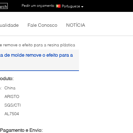
Pedir um orçamento
|
Portuguese
arch
Qualidade
Fale Conosco
NOTÍCIA
e remove o efeito para a resina plástica
za de molde remove o efeito para a
oduto:
:
China
ARISTO
SGS/CTI
AL7504
Pagamento e Envio: