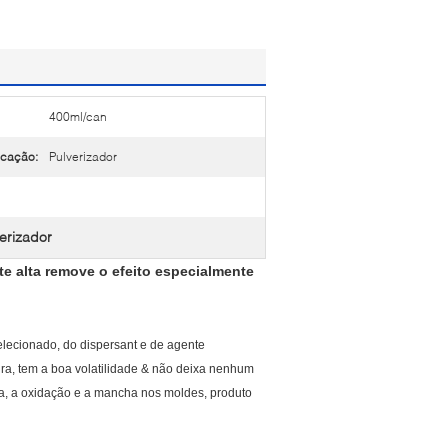
400ml/can
icação:
Pulverizador
verizador
te alta remove o efeito especialmente
selecionado, do dispersant e de agente
ira, tem a boa volatilidade & não deixa nenhum
ica, a oxidação e a mancha nos moldes, produto