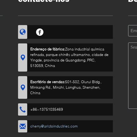
tem
Endereço de fábrica:
Zona industrial química
refinada, parque chinês ultramarino, cidade de
Yingde, província de Guangdong, PRC,
513059, China
Escritório de vendas:
501-502, Qiurui Bldg.,
Minkang Rd., Minzhi, Longhua, Shenzhen,
China
+86--13751035469
cherry@aristoindustries.com