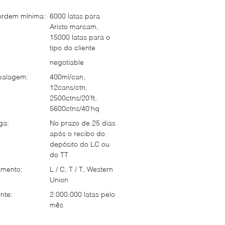
ordem mínima:
6000 latas para
Aristo marcam,
15000 latas para o
tipo do cliente
negotiable
balagem:
400ml/can,
12cans/ctn,
2500ctns/20'ft,
5600ctns/40'hq
ga:
No prazo de 25 dias
após o recibo do
depósito do LC ou
do TT
mento:
L / C, T / T, Western
Union
nte:
2.000.000 latas pelo
mês