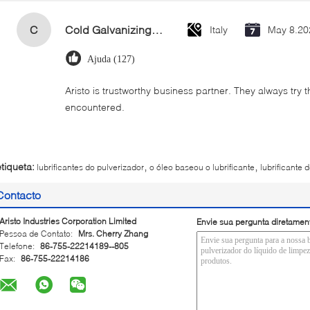
C
Cold Galvanizing Zinc Spray Paint 400ml
Italy
May 8.20
Ajuda (127)
Aristo is trustworthy business partner. They always try 
encountered.
,
,
etiqueta:
lubrificantes do pulverizador
o óleo baseou o lubrificante
lubrificante 
Contacto
Aristo Industries Corporation Limited
Envie sua pergunta diretamen
Pessoa de Contato:
Mrs. Cherry Zhang
Telefone:
86-755-22214189--805
Fax:
86-755-22214186