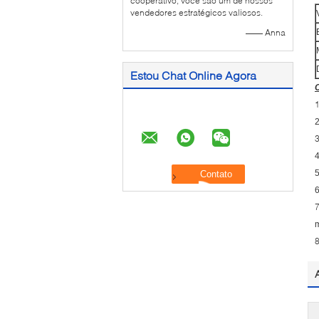
cooperativo, você são um de nossos
vendedores estratégicos valiosos.
—— Anna
Estou Chat Online Agora
C
2
4
5
6