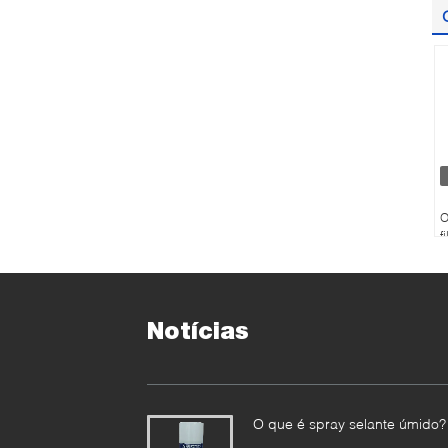
O
f
l
m
Notícias
O que é spray selante úmido?