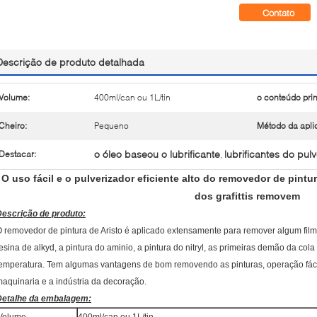
Contato
Descrição de produto detalhada
Volume:
400ml/can ou 1L/tin
o conteúdo prin
Cheiro:
Pequeno
Método da apli
o óleo baseou o lubrificante
lubrificantes do pul
Destacar:
,
O uso fácil e o pulverizador eficiente alto do removedor de pintu
dos grafittis removem
Descrição de produto:
 removedor de pintura de Aristo é aplicado extensamente para remover algum film
esina de alkyd, a pintura do aminio, a pintura do nitryl, as primeiras demão da c
emperatura. Tem algumas vantagens de bom removendo as pinturas, operação fáci
aquinaria e a indústria da decoração.
Detalhe da embalagem: