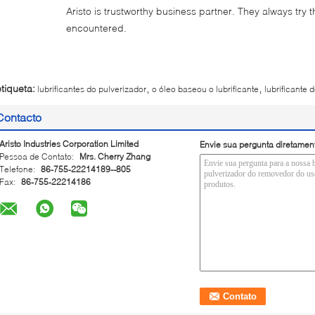
Aristo is trustworthy business partner. They always try 
encountered.
,
,
etiqueta:
lubrificantes do pulverizador
o óleo baseou o lubrificante
lubrificante 
Contacto
Aristo Industries Corporation Limited
Envie sua pergunta diretamen
Pessoa de Contato:
Mrs. Cherry Zhang
Telefone:
86-755-22214189--805
Fax:
86-755-22214186