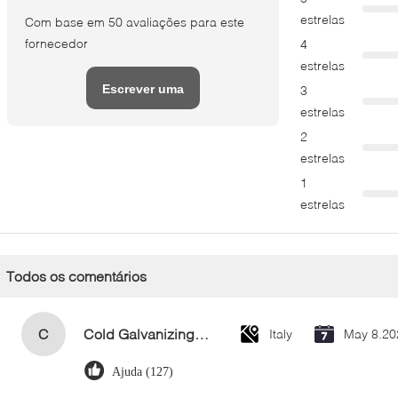
estrelas
Com base em 50 avaliações para este
fornecedor
4
estrelas
Escrever uma
3
estrelas
avaliação
2
estrelas
1
estrelas
Todos os comentários
C
Cold Galvanizing Zinc Spray Paint 400ml
Italy
May 8.20
Ajuda (127)