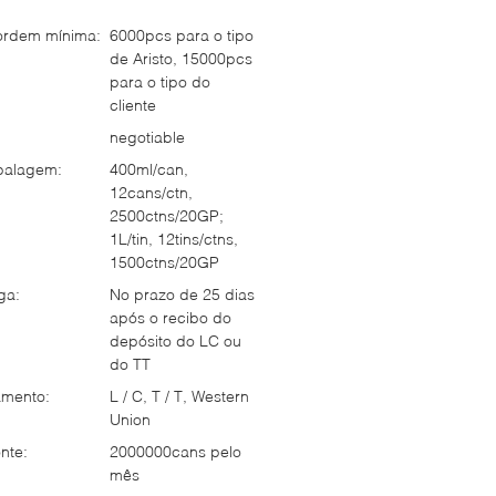
ordem mínima:
6000pcs para o tipo
de Aristo, 15000pcs
para o tipo do
cliente
negotiable
balagem:
400ml/can,
12cans/ctn,
2500ctns/20GP;
1L/tin, 12tins/ctns,
1500ctns/20GP
ga:
No prazo de 25 dias
após o recibo do
depósito do LC ou
do TT
mento:
L / C, T / T, Western
Union
nte:
2000000cans pelo
mês