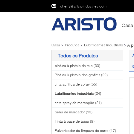
cherry@aristoindustries.com
Casa
A p
Casa
Produtos
Lubrificantes industriais
Todos os Produtos
pintura à pistola da tela
(33)
Pintura à pistola dos grafittis
(22)
tinta acrílica de spray
(55)
Lubrificantes industriais
(24)
tinta spray de marcação
(21)
pena de marcador
(13)
Tinta à base de água
(9)
Pulverizador da limpeza do carro
(17)