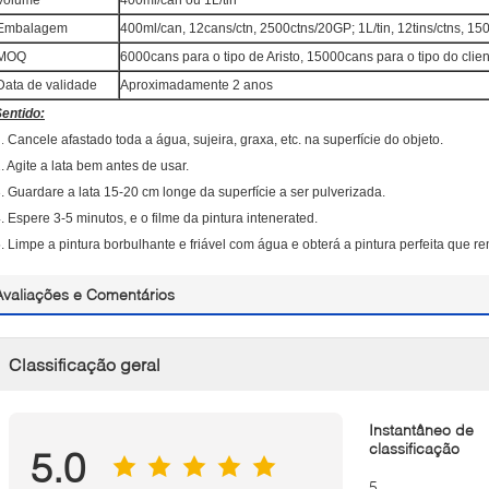
Volume
400ml/can ou 1L/tin
Embalagem
400ml/can, 12cans/ctn, 2500ctns/20GP; 1L/tin, 12tins/ctns, 1
MOQ
6000cans para o tipo de Aristo, 15000cans para o tipo do clie
Data de validade
Aproximadamente 2 anos
entido:
1.
Cancele afastado toda a água, sujeira, graxa, etc. na superfície do objeto.
. Agite a lata bem antes de usar.
. Guardare a lata 15-20 cm longe da superfície a ser pulverizada.
. Espere 3-5 minutos, e o filme da pintura intenerated.
. Limpe a pintura borbulhante e friável com água e obterá a pintura perfeita que re
Avaliações e Comentários
Classificação geral
Instantâneo de
classificação
5.0
5