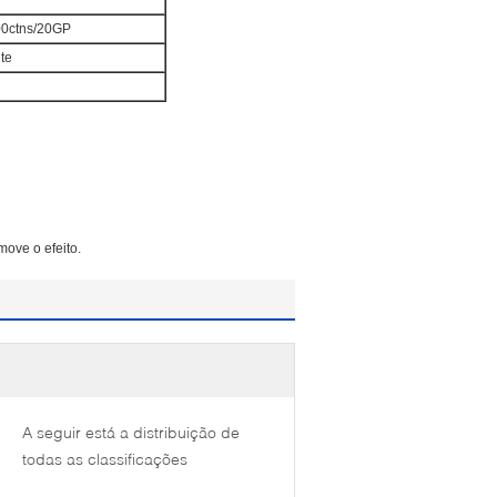
500ctns/20GP
nte
move o efeito.
A seguir está a distribuição de
todas as classificações