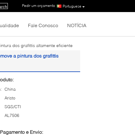
Pedir um orçamento
|
Portuguese
arch
Qualidade
Fale Conosco
NOTÍCIA
tura dos grafittis altamente eficiente
move a pintura dos grafittis
oduto:
:
China
Aristo
SGS/CTI
AL7506
Pagamento e Envio: