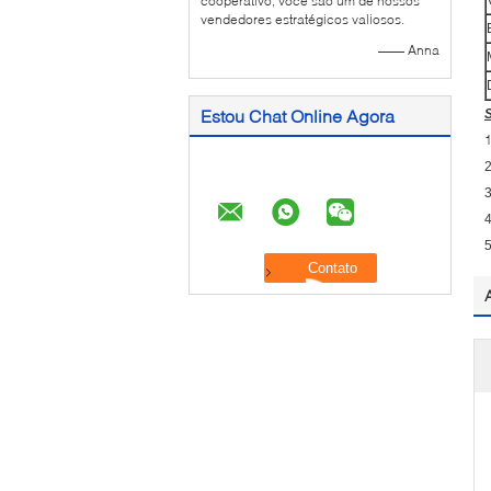
cooperativo, você são um de nossos
vendedores estratégicos valiosos.
—— Anna
Estou Chat Online Agora
S
2
3
4
5