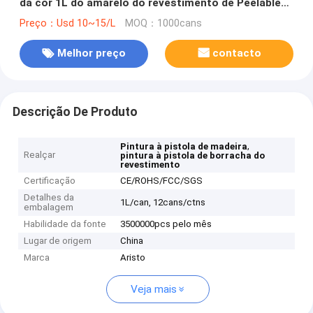
da cor 1L do amarelo do revestimento de Peelable
da pintura
Preço：Usd 10~15/L
MOQ：1000cans
Melhor preço
contacto
Descrição De Produto
,
Pintura à pistola de madeira
Realçar
pintura à pistola de borracha do
revestimento
Certificação
CE/ROHS/FCC/SGS
Detalhes da
1L/can, 12cans/ctns
embalagem
Habilidade da fonte
3500000pcs pelo mês
Lugar de origem
China
Marca
Aristo
Veja mais