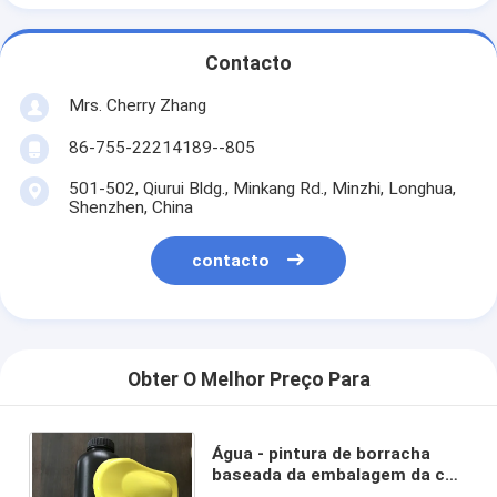
Contacto
Mrs. Cherry Zhang
86-755-22214189--805
501-502, Qiurui Bldg., Minkang Rd., Minzhi, Longhua,
Shenzhen, China
contacto
Obter O Melhor Preço Para
Água - pintura de borracha
baseada da embalagem da cor
1L do amarelo do