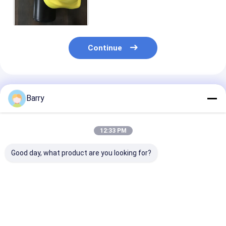
revestimento de Peelable da
pintura
Continue
Produtos Recomendados
Barry
12:33 PM
Good day, what product are you looking for?
1L que embalam a
água da cor do ouro
Água - pintura
cor verde molham - a
400ml -
baseada Peela
pintura baseada da
revestimento de
de revestiment
borracha de Peelable
borracha baseado de
borracha que 
Peelable da pintura -
a pintura azul
Melhor preço
Melhor preço
Melhor pr