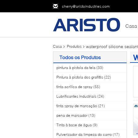
cherry@aristoindustries.com
Casa
waterproof silicone sealan
Casa
Produtos
w
Todos os Produtos
(1
pintura à pistola da tela
(33)
Pintura à pistola dos grafittis
(22)
tinta acrílica de spray
(55)
Lubrificantes industriais
(24)
tinta spray de marcação
(21)
pena de marcador
(13)
Tinta à base de água
(9)
Pulverizador da limpeza do carro
(17)