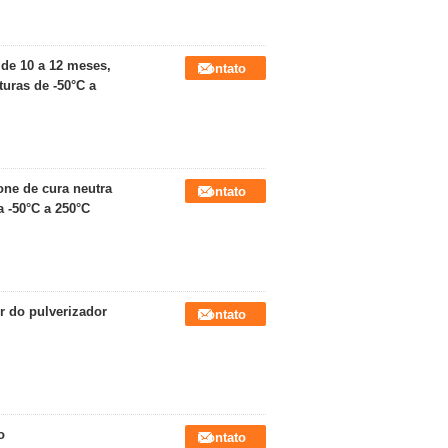
 de 10 a 12 meses,
Contato
turas de -50°C a
one de cura neutra
Contato
a -50°C a 250°C
r do pulverizador
Contato
o
Contato