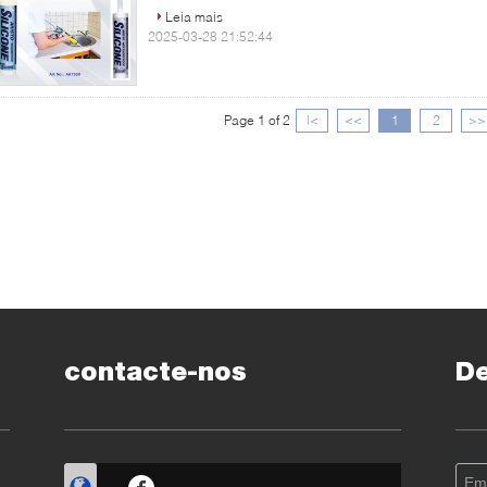
Leia mais
2025-03-28 21:52:44
Page 1 of 2
|<
<<
1
2
>>
contacte-nos
D