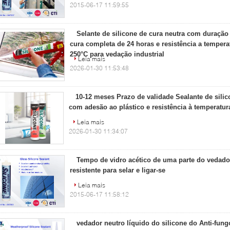
2015-06-17 11:59:55
Selante de silicone de cura neutra com duração
cura completa de 24 horas e resistência a tempera
250°C para vedação industrial
Leia mais
2026-01-30 11:53:48
10-12 meses Prazo de validade Sealante de silic
com adesão ao plástico e resistência à temperatur
Leia mais
2026-01-30 11:34:07
Tempo de vidro acético de uma parte do vedado
resistente para selar e ligar-se
Leia mais
2015-06-17 11:58:12
vedador neutro líquido do silicone do Anti-fung