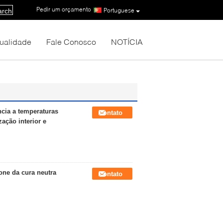
Pedir um orçamento
|
Portuguese
arch
Qualidade
Fale Conosco
NOTÍCIA
ncia a temperaturas
Contato
zação interior e
one da cura neutra
Contato