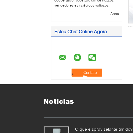
cooperativo, você são um de nossos
vendedores estratégicos valiosos.
—— Anna
Estou Chat Online Agora
Notícias
O que é spray selante úmido?