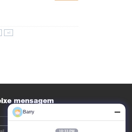
>|
eixe mensagem
Barry
10:33 PM