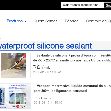
Se
Produtos
Quem Somos
Fábrica
Controle de 
t
aterproof silicone sealant
9)
Sealante de silicone à prova d'água com resistê
de -50 a 250°C e resistência aos raios UV para utili
exterior
Leia mais
2026-01-30 11:32:41
Vedador impermeável líquido estrutural do silic
para 300ml de ligamento estrutural
Leia mais
2015-06-17 11:55:10