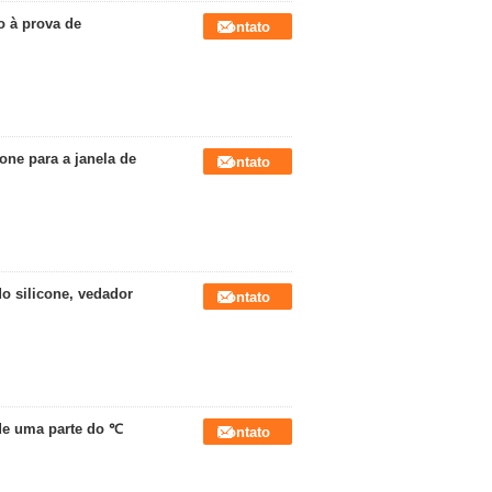
o à prova de
Contato
one para a janela de
Contato
do silicone, vedador
Contato
de uma parte do ℃
Contato