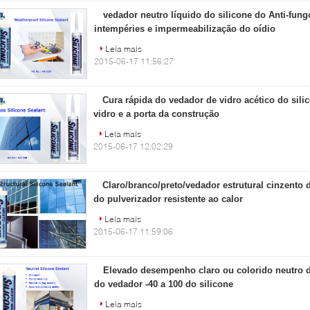
vedador neutro líquido do silicone do Anti-fung
intempéries e impermeabilização do oídio
Leia mais
2015-06-17 11:56:27
Cura rápida do vedador de vidro acético do silic
vidro e a porta da construção
Leia mais
2015-06-17 12:02:29
Claro/branco/preto/vedador estrutural cinzento 
do pulverizador resistente ao calor
Leia mais
2015-06-17 11:59:06
Elevado desempenho claro ou colorido neutro 
do vedador -40 a 100 do silicone
Leia mais