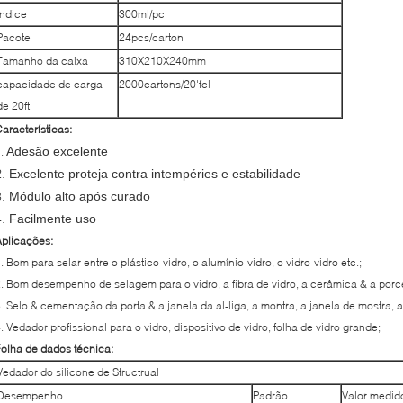
Índice
300ml/pc
Pacote
24pcs/carton
Tamanho da caixa
310X210X240mm
capacidade de carga
2000cartons/20'fcl
de 20ft
aracterísticas:
Adesão excelente
1.
2.
Excelente proteja contra intempéries e estabilidade
3.
Módulo alto após curado
4.
Facilmente uso
plicações:
. Bom para selar entre o plástico-vidro, o alumínio-vidro, o vidro-vidro etc.;
. Bom desempenho de selagem para o vidro, a fibra de vidro, a cerâmica & a porc
. Selo & cementação da porta & a janela da al-liga, a montra, a janela de mostra, 
. Vedador profissional para o vidro, dispositivo de vidro, folha de vidro grande;
olha de dados técnica:
Vedador do silicone de Structrual
Desempenho
Padrão
Valor medid