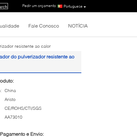
Pedir um orçamento
|
Portuguese
arch
Qualidade
Fale Conosco
NOTÍCIA
izador resistente ao calor
ador do pulverizador resistente ao
oduto:
:
China
Aristo
CE/ROHS/CTI/SGS
AA73010
Pagamento e Envio: