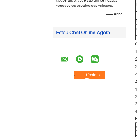
cooperativo, você são um de nossos
vendedores estratégicos valiosos.
—— Anna
Estou Chat Online Agora
C
A
1
2
3
4
F