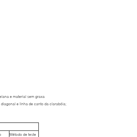
elana e material sem graxa
a diagonal e linha de canto da clarabóia;
o
Método de teste