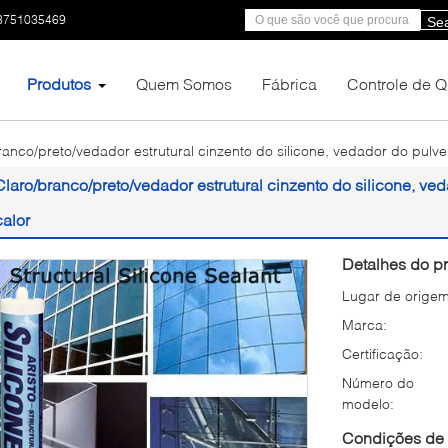
3751035469
Se
Produtos
Quem Somos
Fábrica
Controle de 
ranco/preto/vedador estrutural cinzento do silicone, vedador do pulver
Claro/branco/preto/vedador estrutural cinzento do silicone, ved
calor
Detalhes do pr
Lugar de origem
Marca:
Certificação:
Número do
modelo:
Condições de 