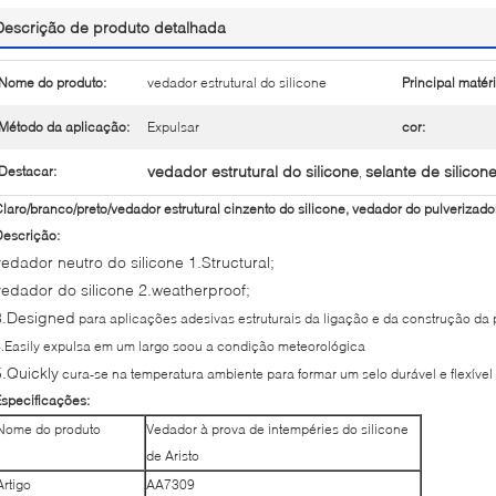
Descrição de produto detalhada
Nome do produto:
vedador estrutural do silicone
Principal matéri
Método da aplicação:
Expulsar
cor:
vedador estrutural do silicone
selante de silico
Destacar:
,
laro/branco/preto/vedador estrutural cinzento do silicone, vedador do pulverizador
escrição:
vedador neutro do silicone 1.Structural;
vedador do silicone 2.weatherproof;
3.Designed
para aplicações adesivas estruturais da ligação e da construção da 
.Easily expulsa em um largo soou a condição meteorológica
5.Quickly
cura-se na temperatura ambiente para formar um selo durável e flexível 
specificações:
Nome do produto
Vedador à prova de intempéries do silicone
de Aristo
Artigo
AA7309