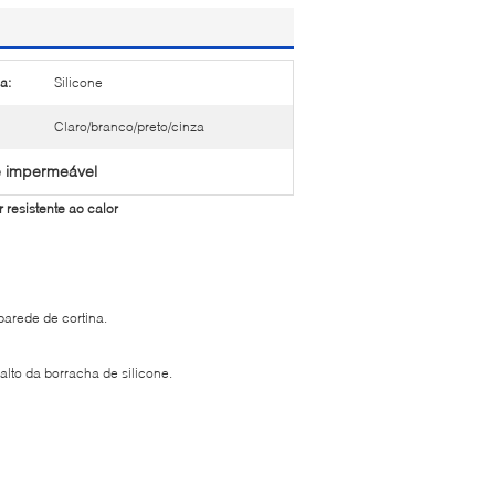
a:
Silicone
Claro/branco/preto/cinza
ne impermeável
 resistente ao calor
parede de cortina.
alto da borracha de silicone.