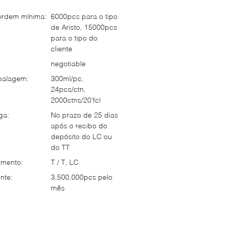
ordem mínima:
6000pcs para o tipo
de Aristo, 15000pcs
para o tipo do
cliente
negotiable
balagem:
300ml/pc,
24pcs/ctn,
2000ctns/20'fcl
ga:
No prazo de 25 dias
após o recibo do
depósito do LC ou
do TT
mento:
T / T, LC
nte:
3,500,000pcs pelo
mês