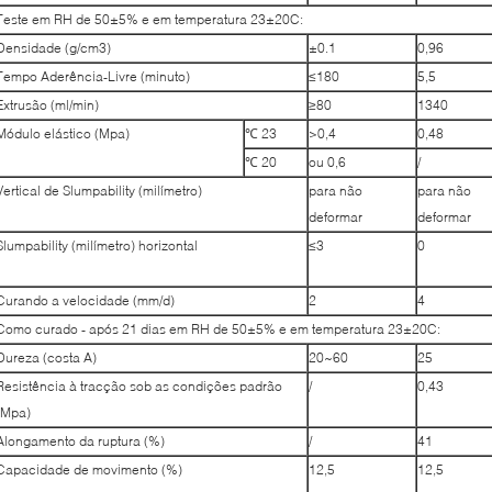
Teste em RH de 50±5% e em temperatura 23±20C:
Densidade (g/cm3)
±0.1
0,96
Tempo Aderência-Livre (minuto)
≤180
5,5
Extrusão (ml/min)
≥80
1340
Módulo elástico (Mpa)
℃
23
>0,4
0,48
℃
20
ou 0,6
/
Vertical de Slumpability (milímetro)
para não
para não
deformar
deformar
Slumpability (milímetro) horizontal
≤3
0
Curando a velocidade (mm/d)
2
4
Como curado - após 21 dias em RH de 50±5% e em temperatura 23±20C:
Dureza (costa A)
20~60
25
Resistência à tracção sob as condições padrão
/
0,43
(Mpa)
Alongamento da ruptura (%)
/
41
Capacidade de movimento (%)
12,5
12,5