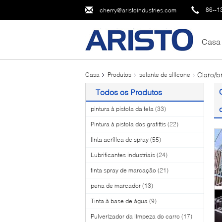
86--1
cherry@aristoindustries.com
Casa
Claro/b
Casa
Produtos
selante de silicone
Todos os Produtos
pintura à pistola da tela
(33)
Pintura à pistola dos grafittis
(22)
tinta acrílica de spray
(55)
Lubrificantes industriais
(24)
tinta spray de marcação
(21)
pena de marcador
(13)
Tinta à base de água
(9)
Pulverizador da limpeza do carro
(17)