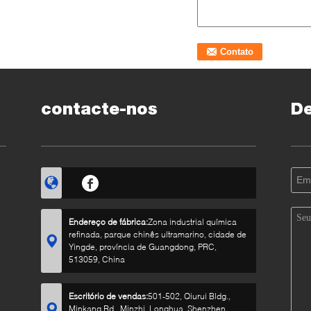
contacte-nos
D
Endereço de fábrica:
Zona industrial química
refinada, parque chinês ultramarino, cidade de
Yingde, província de Guangdong, PRC,
513059, China
Escritório de vendas:
501-502, Qiurui Bldg.,
Minkang Rd., Minzhi, Longhua, Shenzhen,