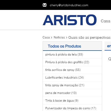
cherry@aristoindustries.com
Casa
Quais são as perspectivas 
Casa
Notícias
em
Todos os Produtos
pintura à pistola da tela
(33)
Q
Pintura à pistola dos grafittis
(22)
tinta acrílica de spray
(55)
Lubrificantes industriais
(24)
tinta spray de marcação
(21)
pena de marcador
(13)
Tinta à base de água
(9)
Pulverizador da limpeza do carro
(17)