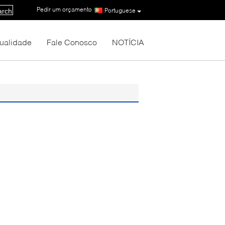
Pedir um orçamento
|
Portuguese
arch
Qualidade
Fale Conosco
NOTÍCIA