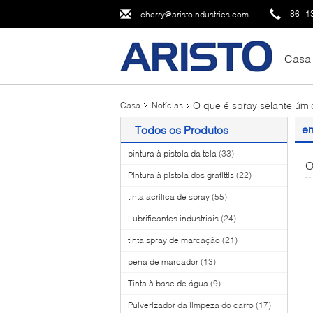
86--1
cherry@aristoindustries.com
Casa
O que é spray selante úm
Casa
Notícias
em
Todos os Produtos
pintura à pistola da tela
(33)
O
Pintura à pistola dos grafittis
(22)
tinta acrílica de spray
(55)
Lubrificantes industriais
(24)
tinta spray de marcação
(21)
pena de marcador
(13)
Tinta à base de água
(9)
Pulverizador da limpeza do carro
(17)