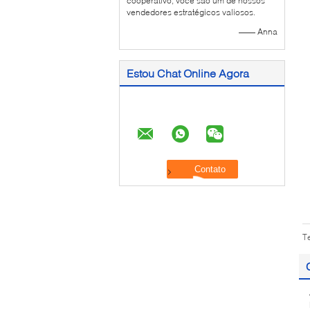
cooperativo, você são um de nossos
vendedores estratégicos valiosos.
—— Anna
Estou Chat Online Agora
T