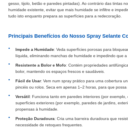
gesso, tijolo, betão e paredes pintadas). Ao contrário das tintas n
humidade existente, evitar que mais humidade se infiltre e imped
tudo isto enquanto prepara as superfícies para a redecoração.
Principais Benefícios do Nosso Spray Selante 
Impede a Humidade
: Veda superfícies porosas para bloque
líquida, eliminando manchas de humidade e impedindo que a 
Resistente a Bolor e Mofo
: Contém propriedades antifúngic
bolor, mantendo os espaços frescos e saudáveis.
Fácil de Usar
: Vem num spray prático para uma cobertura u
pincéis ou rolos. Seca em apenas 1–2 horas, para que possa 
Versátil
: Funciona tanto em paredes interiores (por exemplo
superfícies exteriores (por exemplo, paredes de jardins, exte
propensas à humidade.
Proteção Duradoura
: Cria uma barreira duradoura que resis
necessidade de retoques frequentes.