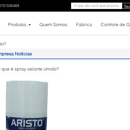
3751035469
Se
Produtos
Quem Somos
Fábrica
Controle de 
ido?
presa Notícias
 que é spray selante úmido?