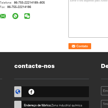
Telefone:
86-755-22214189--805
Fax:
86-755-22214186
contacte-nos
D
Endereço de fábrica:
Zona industrial química