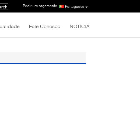
Pedir um orçamento
|
Portuguese
arch
Qualidade
Fale Conosco
NOTÍCIA