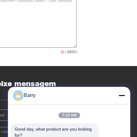
(
0
/ 3000)
eixe mensagem
Barry
7:15 AM
Good day, what product are you looking 
for?