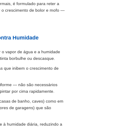
ormais, é formulado para reter a
ir o crescimento de bolor e mofo —
Contra Humidade
ar o vapor de água e a humidade
tinta borbulhe ou descasque.
as que inibem o crescimento de
niforme — não são necessários
pintar por cima rapidamente.
, casas de banho, caves) como em
riores de garagens) que são
te à humidade diária, reduzindo a