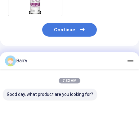
Continue
Produtos Recomendados
Barry
7:32 AM
Good day, what product are you looking for?
400 ml de pintura
10 oz (400 ml) Spray
pintura à pisto
exterior para
de selos úmidos de
200ml/can
estofados Aristo
secagem rápida com
400ml/can par
resistência a mofo e
permanente d
mofo para uso
cores das tela
Melhor preço
Melhor preço
Melhor pr