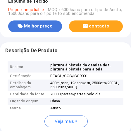
Espuma de Tecido
Preço：negotiable
MOQ：6000cans para o tipo de Aristo,
15000cans para o tipo feito sob encomenda
Melhor preço
contacto
Descrição De Produto
,
pintura à pistola da camisa de t
Realçar
pintura à pistola para a tela
Certificação
REACH/SGS/ISO9001
Detalhes da
400ml/can, 12cans/ctn, 2500ctn/20FCL,
embalagem
5500ctns/40HQ
Habilidade da fonte
70000 partes/partes pelo dia
Lugar de origem
China
Marca
Aristo
Veja mais