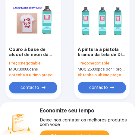
Couro à base de
A pintura à pistola
álcool de néon da
branca da tela de DIY
pintura à pistola da
para a tela lavável
Preço:
negotiable
Preço:
negotiable
tela de estofamento
nenhum odor
MOQ:
30000cans
MOQ:
25000pcs por 1 projeto de tipo do OEM, 1200pcs/color
com cobertura
3Oz/pode
excelente
obtenha o ultimo preço
obtenha o ultimo preço
contacto
contacto
Economize seu tempo
Deixe-nos contatar os melhores produtos
com você.