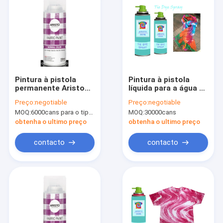
Pintura à pistola
Pintura à pistola
permanente Aristo
líquida para a água da
150ml 400ml da tela
tela - decorações
Preço:
negotiable
Preço:
negotiable
das cores para o
coloridas baseadas
MOQ:
6000cans para o tipo de Aristo, 15000cans para o tipo feito sob encomenda
MOQ:
30000cans
vários sofá/roupa
de DIY
obtenha o ultimo preço
obtenha o ultimo preço
contacto
contacto
Para casa
Produtos
Sobre nós