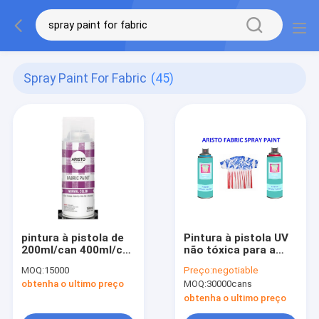
Spray Paint For Fabric
(45)
pintura à pistola de
Pintura à pistola UV
200ml/can 400ml/can
não tóxica para a
para odor
roupa, pulverizador
MOQ:
15000
Preço:
negotiable
permanente das
líquido impermeável
obtenha o ultimo preço
MOQ:
30000cans
cores das telas
da tela da
índice do VOC do
resistência da
obtenha o ultimo preço
baixo o baixo
pintura