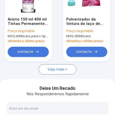
Visita à fábrica
Controle de qualidade
Aristo 150 ml 400 ml
Pulverizador da
Tintas Permanentes
tintura do laço de
News
em Espuma de
Aristo da pintura à
Preço:
negotiable
Preço:
negotiable
Tecido
pistola da tela para
MOQ:
6000cans para o tipo de Aristo, 15000cans para o tipo feito sob encomenda
MOQ:
30000cans
de DIY o tóxico não -
obtenha o ultimo preço
obtenha o ultimo preço
pintura à pistola da tela
contacto
contacto
Pintura à pistola dos grafittis
Veja mais
tinta acrílica de spray
Lubrificantes industriais
Deixe Um Recado
Nós Responderemos Rapidamente
tinta spray de marcação
pena de marcador