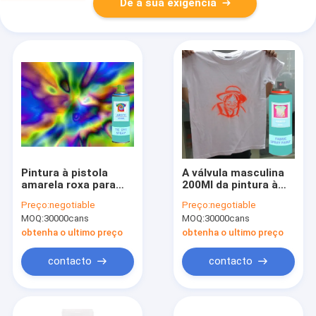
Dê a sua exigência
Pintura à pistola
A válvula masculina
amarela roxa para
200Ml da pintura à
camisas de T,
pistola de secagem
Preço:
negotiable
Preço:
negotiable
pulverizador Caned
rápida exterior de
MOQ:
30000cans
MOQ:
30000cans
da tela do ouro da
prata da tela/pode
pintura da roupa de
obtenha o ultimo preço
obtenha o ultimo preço
matéria têxtil
contacto
contacto