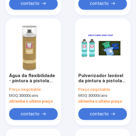
contacto
contacto
Água da flexibilidade
Pulverizador lavável
- pintura à pistola
da pintura à pistola
baseada 100ml
da tela 200ml para a
Preço:
negotiable
Preço:
negotiable
200ml 400ml da tela
resistência UV da
MOQ:
30000cans
MOQ:
30000cans
camisa de T e a
secagem rápida
obtenha o ultimo preço
obtenha o ultimo preço
contacto
contacto