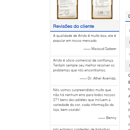
Revisões do cliente
A qualidade de Aristo é muito boa, ele é
popular em nosso mercado.
—— Masoud Sabeer
Aristo é sócio comercial de confiança.
Tentam sempre seu melhor resolver os
problemas que nós encontramos.
C
—— Dr. Ather Avenida.
Nós somos surpreendidos muito que
não há nenhum erro para todos nossos
A
271 bens das páletes que incluem a
Í
variedade da cor, cada informação da
loja, bem cozido!
—— Benny
c
nós estamos contentes de trabalhar