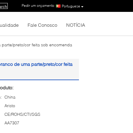
Pedir um orçamento
|
Portuguese
arch
Qualidade
Fale Conosco
NOTÍCIA
 parte/preto/cor feita sob encomenda
ranco de uma parte/preto/cor feita
oduto:
:
China
Aristo
CE/ROHS/CTI/SGS
AA7307