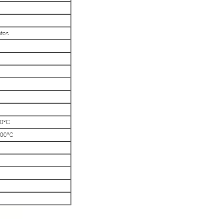
tos
40°C
100°C