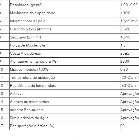
2
Densidade (g/cm3)
1.00±0.02
3
Movimento da capacidade
±30%
4
Informationm da pele
10-15 minu
5
Curando a taxa (4mm/h)
25-28
6
Secagem (2mm/h)
10-15
7
Força de Max.tensile
1,3
8
Costa A da dureza
25±2
9
Alongamento na ruptura (%)
≥600
10
Mpa do módulo (100%)
0,60
11
Temperatura de aplicação
-20°C a +
12
Resistência da temperatura
-50°C a +
13
Adesivo
Aprovação
14
À prova de intempéries
Aprovação
15
adesivo Frio-quente
Aprovação
16
Sob o adesivo da água
Aprovação
17
Recuperação elástica (%)
96