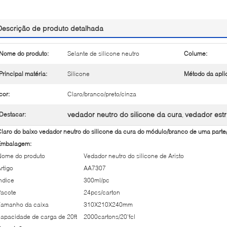
Descrição de produto detalhada
Nome do produto:
Selante de silicone neutro
Colume:
Principal matéria:
Silicone
Método da apli
cor:
Claro/branco/preto/cinza
vedador neutro do silicone da cura
vedador estru
Destacar:
,
laro do baixo vedador neutro do silicone da cura do módulo/branco de uma parte
Embalagem:
Nome do produto
Vedador neutro do silicone de Aristo
rtigo
AA7307
ndice
300ml/pc
Pacote
24pcs/carton
Tamanho da caixa
310X210X240mm
apacidade de carga de 20ft
2000cartons/20'fcl