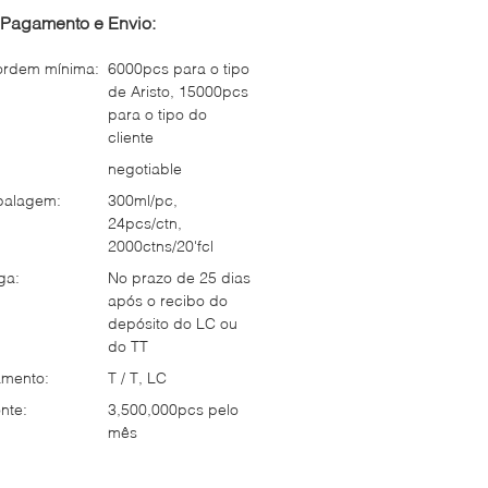
Pagamento e Envio:
ordem mínima:
6000pcs para o tipo
de Aristo, 15000pcs
para o tipo do
cliente
negotiable
balagem:
300ml/pc,
24pcs/ctn,
2000ctns/20'fcl
ga:
No prazo de 25 dias
após o recibo do
depósito do LC ou
do TT
mento:
T / T, LC
nte:
3,500,000pcs pelo
mês