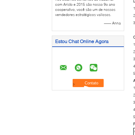
D
com Aristo e 2015 são nosso 9o ano
1
cooperativo, você são um de nossos
vendedores estratégicos valiosos.
2
3
—— Anna
C
Estou Chat Online Agora
1
2
3
4
5
A
1
2
3
4
5
F