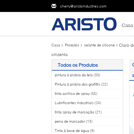
cherry@aristoindustries.com
Casa
Claro d
Casa
Produtos
selante de silicone
cinzenta
Todos os Produtos
pintura à pistola da tela
(33)
Pintura à pistola dos grafittis
(22)
tinta acrílica de spray
(55)
Lubrificantes industriais
(24)
tinta spray de marcação
(21)
pena de marcador
(13)
Tinta à base de água
(9)