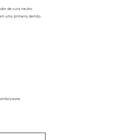
ador de cura neutro.
sem uma primeira demão.
sanitaryware