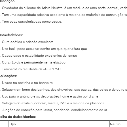
escrição:
. O vedador do silicone de Aristo Neuttral é um módulo de uma parte, central, ved
. Tem uma capacidade adesiva excelente à maioria de materiais de construção 
. Tem boas características como segue,
aracterísticas:
. Cura acética e adesão excelente
. Uso fácil: pode expulsar dentro em qualquer altura que
. Capacidade e estabilidade excelentes do tempo
. Cura rápida e permanentemente elástico
. Temperatura resistente de -45 a 175C
plicações:
. Usado na cozinha e no banheiro
. Selagem em torno dos banhos, dos chuveiros, das bacias, das peles e do outro 
. Uso para o anúncio e as decorações home e assim por diante
. Selagem do azulejo, concret, metais, PVC e a maioria de plásticos
. Junções de conexão para lavrar, sondando, condicionamento de ar
olha de dados técnica:
1
Tipo
Neutro