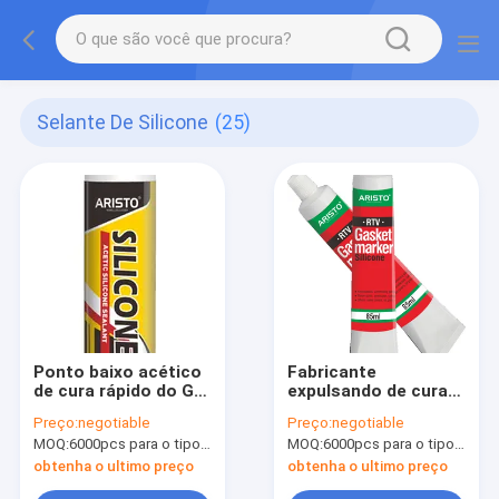
Selante De Silicone
(25)
Ponto baixo acético
Fabricante
de cura rápido do GP
expulsando de cura
RTV do vedador do
neutro da gaxeta do
Preço:
negotiable
Preço:
negotiable
silicone - boa
silicone de 85ml RTV
MOQ:
6000pcs para o tipo de Aristo, 15000pcs para o tipo do cliente
MOQ:
6000pcs para o tipo de Aristo, 15000pcs para o tipo do cliente
resistência à ação
dos agentes
obtenha o ultimo preço
obtenha o ultimo preço
atmosféricos do