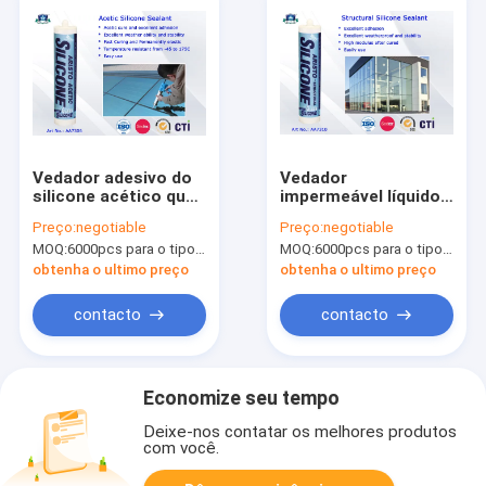
Vedador adesivo do
Vedador
silicone acético que
impermeável líquido
adota a matéria
estrutural do silicone
Preço:
negotiable
Preço:
negotiable
prima de uma parte
da cura neutra para
MOQ:
6000pcs para o tipo de Aristo, 15000pcs para o tipo do cliente
MOQ:
6000pcs para o tipo de Aristo, 15000pcs para o tipo do cliente
de GE para industrial
300ml de ligamento
estrutural
obtenha o ultimo preço
obtenha o ultimo preço
contacto
contacto
Economize seu tempo
Deixe-nos contatar os melhores produtos
com você.