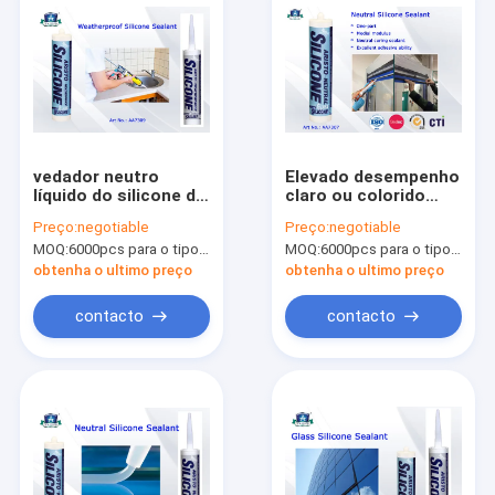
vedador neutro
Elevado desempenho
líquido do silicone do
claro ou colorido
Anti-fungo à prova
neutro de uma parte
Preço:
negotiable
Preço:
negotiable
de intempéries e
do ℃ do vedador -40
MOQ:
6000pcs para o tipo de Aristo, 15000pcs para o tipo do cliente
MOQ:
6000pcs para o tipo de Aristo, 15000pcs para o tipo do cliente
impermeabilização
a 100 do silicone
do oídio
obtenha o ultimo preço
obtenha o ultimo preço
contacto
contacto
Para casa
Produtos
Sobre nós