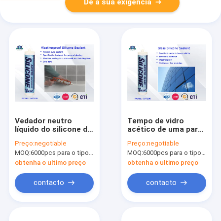
Dê a sua exigência
Vedador neutro
Tempo de vidro
líquido do silicone do
acético de uma parte
Anti-fungo à prova
do vedador do
Preço:
negotiable
Preço:
negotiable
de intempéries para
pulverizador
MOQ:
6000pcs para o tipo de Aristo, 15000pcs para o tipo do cliente
MOQ:
6000pcs para o tipo de Aristo, 15000pcs para o tipo do cliente
a construção/fibra &
resistente para selar
o vestuário
e ligar-se
obtenha o ultimo preço
obtenha o ultimo preço
contacto
contacto