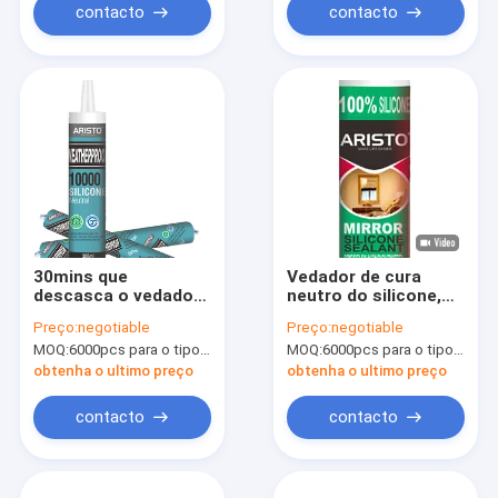
módulo
contacto
contacto
30mins que
Vedador de cura
descasca o vedador
neutro do silicone,
flexível neutro do
vedador estrutural
Preço:
negotiable
Preço:
negotiable
silicone 597ml
do silicone do
MOQ:
6000pcs para o tipo de Aristo, 15000pcs para o tipo do cliente
MOQ:
6000pcs para o tipo de Aristo, 15000pcs para o tipo do cliente
espelho para o vidro
obtenha o ultimo preço
obtenha o ultimo preço
contacto
contacto