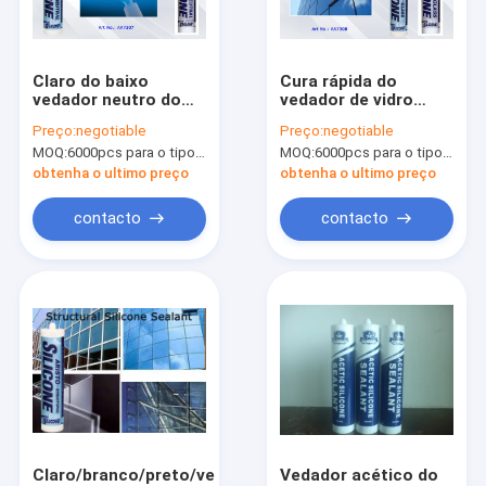
Visita à fábrica
Controle de qualidade
Claro do baixo
Cura rápida do
vedador neutro do
vedador de vidro
News
silicone da cura do
acético do silicone
Preço:
negotiable
Preço:
negotiable
módulo/branco de
para a janela de vidro
MOQ:
6000pcs para o tipo de Aristo, 15000pcs para o tipo do cliente
MOQ:
6000pcs para o tipo de Aristo, 15000pcs para o tipo do cliente
uma parte/preto/cor
e a porta da
feita sob encomenda
construção
obtenha o ultimo preço
obtenha o ultimo preço
cinzenta
pintura à pistola da tela
contacto
contacto
Pintura à pistola dos grafittis
tinta acrílica de spray
Lubrificantes industriais
tinta spray de marcação
pena de marcador
Claro/branco/preto/vedador
Vedador acético do