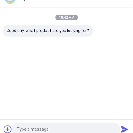
Nossas Categorias
10:42 AM
Good day, what product are you looking for?
pintura à pistola da
Pintura à pistola dos
tinta acrílica 
tela
grafittis
spray
Casa
Mapa do Site
Desktop Site
Mapa do Site
Política de Privacidade
Qualidade
pintura à pistola da tela
Fábrica da china.Copyright ©
2026 Aristo Industries Corporation Limited. All Rights Reserved.