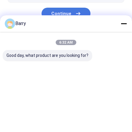
Continue
Barry
Nossas Categorias
6:32 AM
Good day, what product are you looking for?
pintura à pistola da
Pintura à pistola dos
tinta acrílica 
tela
grafittis
spray
Casa
Mapa do Site
Desktop Site
Mapa do Site
Política de Privacidade