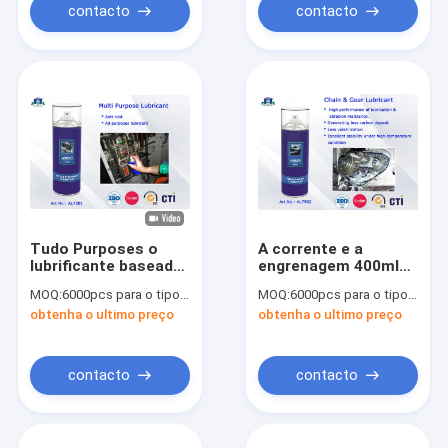
contacto
contacto
Tudo Purposes o
A corrente e a
lubrificante baseado
engrenagem 400ml
do pulverizador do
pulverizam
MOQ:
6000pcs para o tipo de Aristo, 15000pcs para o tipo do cliente
MOQ:
6000pcs para o tipo de Aristo, 15000pcs para o tipo do cliente
silicone do aerossol
lubrificantes
obtenha o ultimo preço
obtenha o ultimo preço
dos lubrificantes
industriais para a
400ml óleo
lubrificação e a
antiferrugem
Abrasão-Resistência
industrial
contacto
contacto