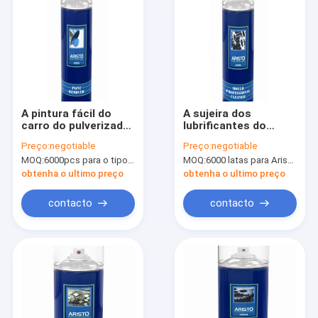
A pintura fácil do
A sujeira dos
carro do pulverizador
lubrificantes do
do removedor do uso
pulverizador do
Preço:
negotiable
Preço:
negotiable
remove a pintura dos
líquido de limpeza de
MOQ:
6000pcs para o tipo de Aristo, 15000pcs para o tipo do cliente
MOQ:
6000 latas para Aristo marcam, 15000 latas para o tipo do cliente
grafittis altamente
molde remove o
eficiente
efeito para a resina
obtenha o ultimo preço
obtenha o ultimo preço
plástica
contacto
contacto
Para casa
Produtos
Sobre nós