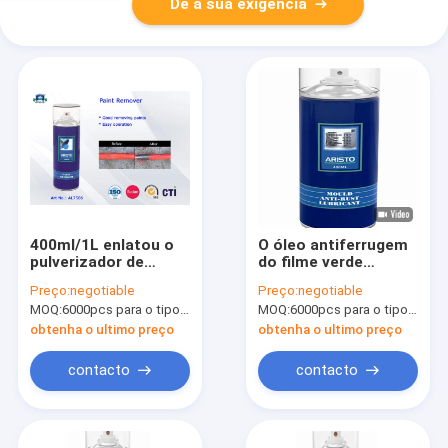
Dê a sua exigência
400ml/1L enlatou o
O óleo antiferrugem
pulverizador de
do filme verde
aerossol do
baseou o lubrificante
Preço:
negotiable
Preço:
negotiable
removedor de pintura
para a maquinaria do
MOQ:
6000pcs para o tipo de Aristo, 15000pcs para o tipo do cliente
MOQ:
6000pcs para o tipo de Aristo, 15000pcs para o tipo do cliente
para a manutenção
metal
da maquinaria e a
obtenha o ultimo preço
obtenha o ultimo preço
indústria da
decoração
contacto
contacto