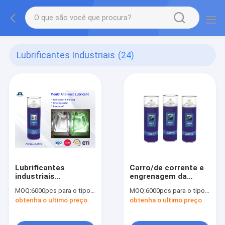
Lubrificantes Industriais
(24)
Lubrificantes
Carro/de corrente e
industriais
engrenagem da
antiferrugem do
bicicleta lubrificação
MOQ:
6000pcs para o tipo de Aristo, 15000pcs para o tipo do cliente
MOQ:
6000pcs para o tipo de Aristo, 15000pcs para o tipo do cliente
molde
industrial
obtenha o ultimo preço
obtenha o ultimo preço