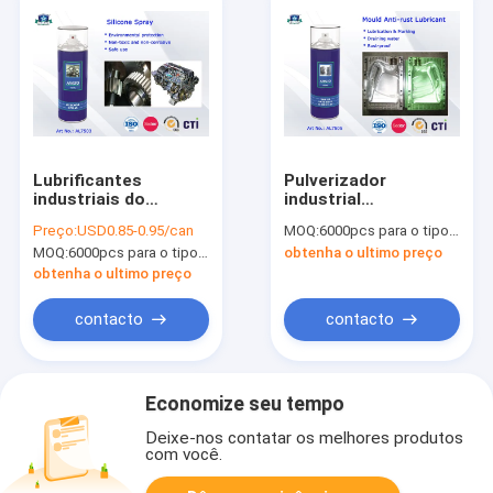
Lubrificantes
Pulverizador
industriais do
industrial
pulverizador do óleo
antiferrugem dos
Preço:
USD0.85-0.95/can
MOQ:
6000pcs para o tipo de Aristo, 15000pcs para o tipo do cliente
de silicone com
lubrificantes do
MOQ:
6000pcs para o tipo de Aristo, 15000pcs para o tipo do cliente
obtenha o ultimo preço
pressão e Desgaste-
molde com
resistência fortes
marcação e
obtenha o ultimo preço
drenagem da função
da água
contacto
contacto
Economize seu tempo
Deixe-nos contatar os melhores produtos
com você.