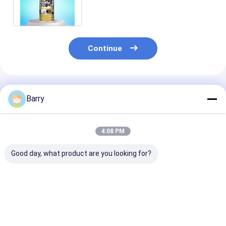
resistente
Continue
Produtos Recomendados
Barry
4:08 PM
Good day, what product are you looking for?
Galvanização a frio
Seca rápida tinta de
Material de
de tinta de
pulverização de zinc
revestimento
pulverização de
galvanizante 5-10
acrílico do te
zinco 400 ml
minutos Tempo de
secagem dos
secagem
minutos da pin
Melhor preço
Melhor preço
Melhor pr