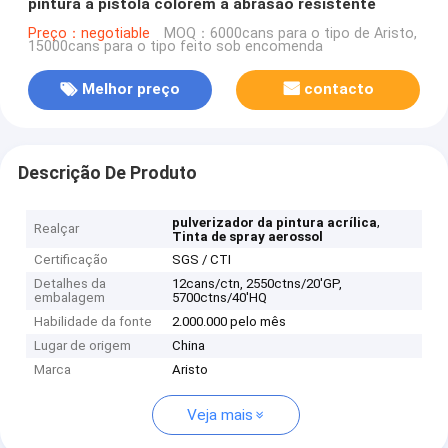
pintura à pistola colorem a abrasão resistente
Preço：negotiable
MOQ：6000cans para o tipo de Aristo,
15000cans para o tipo feito sob encomenda
Melhor preço
contacto
Descrição De Produto
,
pulverizador da pintura acrílica
Realçar
Tinta de spray aerossol
Certificação
SGS / CTI
Detalhes da
12cans/ctn, 2550ctns/20'GP,
embalagem
5700ctns/40'HQ
Habilidade da fonte
2.000.000 pelo mês
Lugar de origem
China
Marca
Aristo
Veja mais