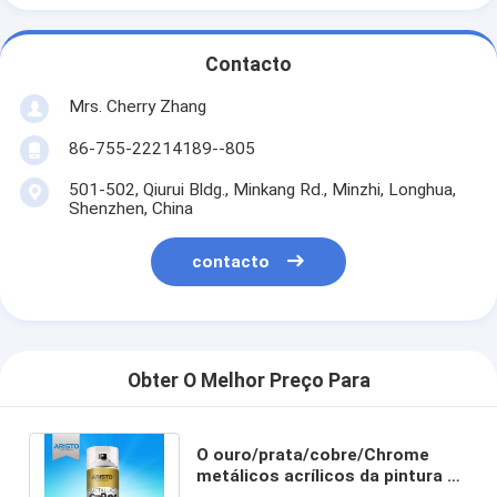
Contacto
Mrs. Cherry Zhang
86-755-22214189--805
501-502, Qiurui Bldg., Minkang Rd., Minzhi, Longhua,
Shenzhen, China
contacto
Obter O Melhor Preço Para
O ouro/prata/cobre/Chrome
metálicos acrílicos da pintura à
pistola colorem a abrasão