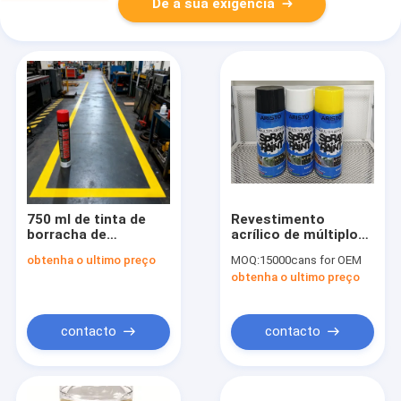
Dê a sua exigência
750 ml de tinta de
Revestimento
borracha de
acrílico de múltiplos
marcação de linha de
propósitos do
obtenha o ultimo preço
MOQ:
15000cans for OEM
volume com 600 g de
aerossol da pintura à
obtenha o ultimo preço
peso bruto e
pistola para o
precauções de
material de
segurança
revestimento
inflamáveis para uso
contacto
contacto
interno e externo