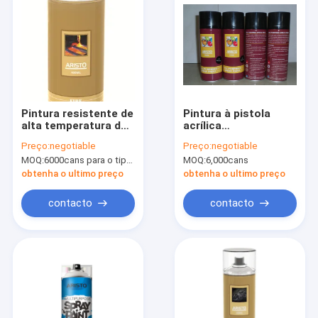
Pintura resistente de
Pintura à pistola
alta temperatura do
acrílica
fogo da pintura à
multifacetada
Preço:
negotiable
Preço:
negotiable
pistola 400ml do
colorida
MOQ:
6000cans para o tipo de Aristo, 15000cans para o tipo feito sob encomenda
MOQ:
6,000cans
aerossol
obtenha o ultimo preço
obtenha o ultimo preço
contacto
contacto
Para casa
Produtos
Sobre nós