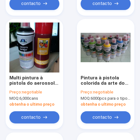
contacto
contacto
Multi pintura à
Pintura à pistola
pistola do aerossol
colorida da arte dos
das finalidades para
grafittis de DIY/ouro
Preço:
negotiable
Preço:
negotiable
o interior e o exterior
roxo azul vermelho
MOQ:
6,000cans
MOQ:
6000pcs para o tipo de Aristo, 15000pcs para o tipo do cliente
pintura à pistola do
aerossol
obtenha o ultimo preço
obtenha o ultimo preço
contacto
contacto