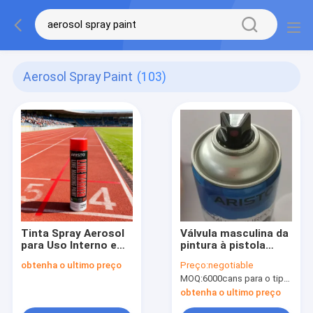
Aerosol Spray Paint
(103)
Tinta Spray Aerosol
Válvula masculina da
para Uso Interno e
pintura à pistola
Externo com
termoplástico do
obtenha o ultimo preço
Preço:
negotiable
Amostra Grátis -
aerossol das resinas
MOQ:
6000cans para o tipo de Aristo, 15000cans para o tipo feito sob encomenda
Tinta Spray para
acrílicas 400ml
Demarcação de
obtenha o ultimo preço
Linhas 750ml