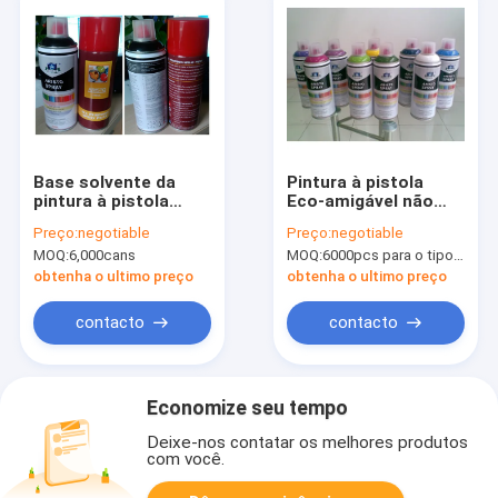
Base solvente da
Pintura à pistola
pintura à pistola
Eco-amigável não
multifacetada
tóxica do aerossol
Preço:
negotiable
Preço:
negotiable
colorida/pintura à
do artista para a
MOQ:
6,000cans
MOQ:
6000pcs para o tipo de Aristo, 15000pcs para o tipo do cliente
pistola baixa
superfície da
soluable água baixa
madeira/plástico/metal
obtenha o ultimo preço
obtenha o ultimo preço
de Alchol
contacto
contacto
Economize seu tempo
Deixe-nos contatar os melhores produtos
com você.