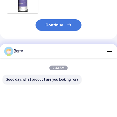
mobília de madeira
Continue
Produtos Recomendados
Barry
2:43 AM
Good day, what product are you looking for?
Galvanização a frio
Seca rápida tinta de
Material de
de tinta de
pulverização de zinc
revestimento
pulverização de
galvanizante 5-10
acrílico do te
zinco 400 ml
minutos Tempo de
secagem dos
secagem
minutos da pin
Melhor preço
Melhor preço
Melhor pr