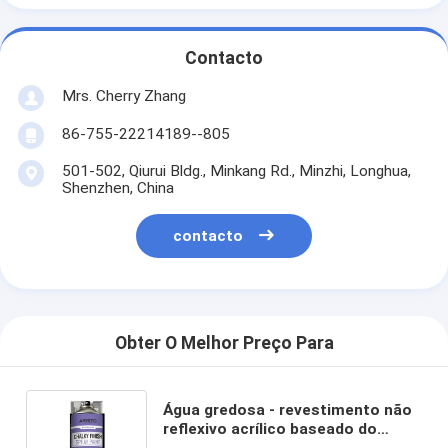
Contacto
Mrs. Cherry Zhang
86-755-22214189--805
501-502, Qiurui Bldg., Minkang Rd., Minzhi, Longhua,
Shenzhen, China
contacto
Obter O Melhor Preço Para
Água gredosa - revestimento não
reflexivo acrílico baseado do
resíduo metálico da pintura para a