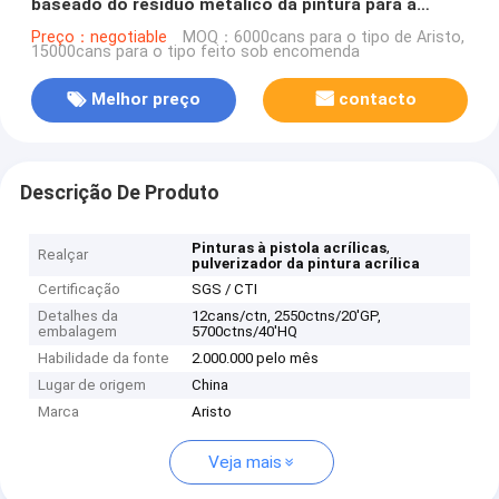
baseado do resíduo metálico da pintura para a
mobília de madeira
Preço：negotiable
MOQ：6000cans para o tipo de Aristo,
15000cans para o tipo feito sob encomenda
Melhor preço
contacto
Descrição De Produto
,
Pinturas à pistola acrílicas
Realçar
pulverizador da pintura acrílica
Certificação
SGS / CTI
Detalhes da
12cans/ctn, 2550ctns/20'GP,
embalagem
5700ctns/40'HQ
Habilidade da fonte
2.000.000 pelo mês
Lugar de origem
China
Marca
Aristo
Veja mais