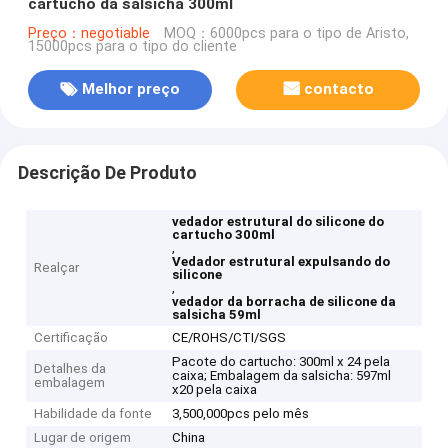
cartucho da salsicha 300ml
Preço：negotiable
MOQ：6000pcs para o tipo de Aristo,
15000pcs para o tipo do cliente
Melhor preço
contacto
Descrição De Produto
vedador estrutural do silicone do
cartucho 300ml
,
Vedador estrutural expulsando do
Realçar
silicone
,
vedador da borracha de silicone da
salsicha 59ml
Certificação
CE/ROHS/CTI/SGS
Pacote do cartucho: 300ml x 24 pela
Detalhes da
caixa; Embalagem da salsicha: 597ml
embalagem
x20 pela caixa
Habilidade da fonte
3,500,000pcs pelo mês
Lugar de origem
China