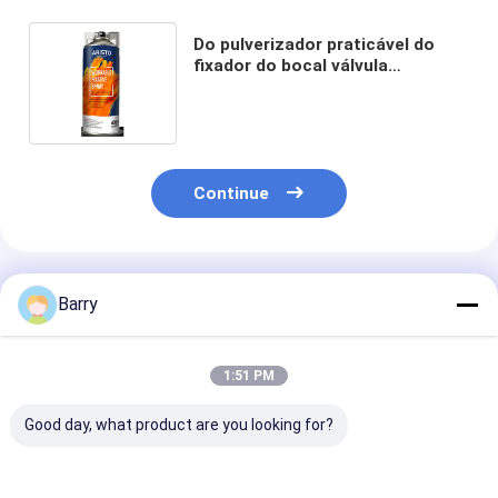
Do pulverizador praticável do
fixador do bocal válvula
masculina concentrada Aristo
400ml para a lona
Continue
Produtos Recomendados
Barry
1:51 PM
Good day, what product are you looking for?