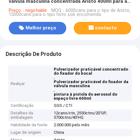
válvula masculina concentrada Aristo 400ml para a
lona
Preço：negotiable
MOQ：6000cans para o tipo de Aristo,
15000cans para o tipo feito sob encomenda
Melhor preço
contacto
Descrição De Produto
Pulverizador praticável concentrado
do fixador do bocal
,
Pulverizador praticável do fixador da
Realçar
válvula masculina
,
pintura à pistola do aerossol do
espaço livre 400ml
Certificação
SGS / CTI
Detalhes da
12cans/ctn, 2550ctns/20'GP,
embalagem
5700ctns/40'HQ
Habilidade da fonte
2.000.000 pelo mês
Lugar de origem
China
Marca
Aristo