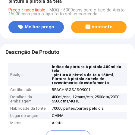
pintura à pistola da tela
Preço：negotiable
MOQ：6000cans para o tipo de Aristo,
15000cans para o tipo feito sob encomenda
Melhor preço
contacto
Descrição De Produto
Índice da pintura à pistola 400ml da
tela
Realçar
,
,
pintura à pistola da tela 150ml
Pintura à pistola da tela do
revestimento de estofamento
Certificação
REACH/SGS/ISO9001
Detalhes da
400ml/can, 12cans/ctn, 2500ctn/20FCL,
embalagem
5500ctns/40HQ
Habilidade da fonte
70000 partes/partes pelo dia
Lugar de origem
CHINA
Marca
Aristo