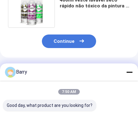
rápido não tóxico da pintura à
pistola da tela
Continue
Produtos Recomendados
Barry
7:50 AM
Good day, what product are you looking for?
Aristo 150 ml 400 ml
400 ml de pintura
10 oz (400 ml)
Tintas Permanentes
exterior para
de selos úmido