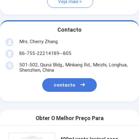
Veja mais
Contacto
Mrs. Cherry Zhang
86-755-22214189--805
501-502, Qiurui Bldg., Minkang Rd., Minzhi, Longhua,
Shenzhen, China
contacto
Obter O Melhor Preço Para
400ml veste lavável seco