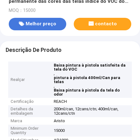
permanente das cores das telas índice do VOC do
baixo o baixo
MOQ：15000
Melhor preço
contacto
Descrição De Produto
Baixa pintura à pistola satisfeita da
tela do VOC
,
pintura à pistola 400ml/Can para
Realçar
telas
,
Baixa pintura à pistola da tela do
odor
Certificação
REACH
Detalhes da
200ml/can, 12cans/ctn; 400ml/can,
embalagem
12cans/ctn
Marca
Aristo
Minimum Order
15000
Quantity