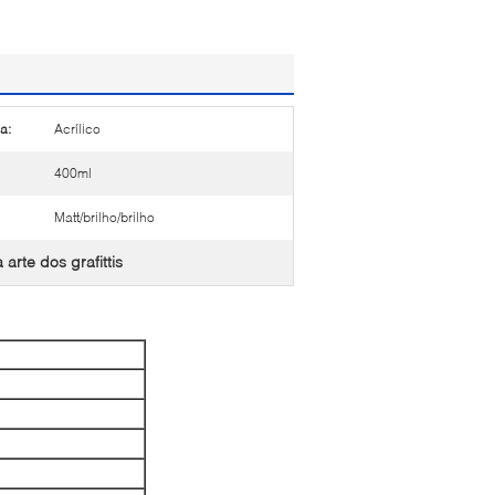
a:
Acrílico
400ml
Matt/brilho/brilho
 arte dos grafittis