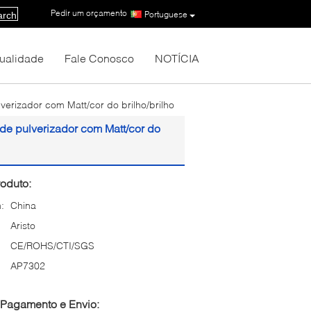
Pedir um orçamento
|
Portuguese
arch
Qualidade
Fale Conosco
NOTÍCIA
lverizador com Matt/cor do brilho/brilho
s de pulverizador com Matt/cor do
oduto:
:
China
Aristo
CE/ROHS/CTI/SGS
AP7302
Pagamento e Envio: