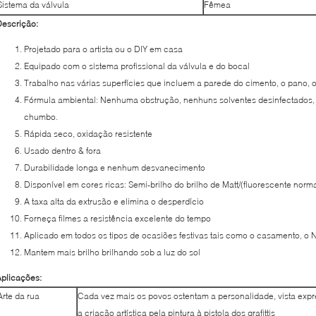
Sistema da válvula
Fêmea
escrição:
Projetado para o artista ou o DIY em casa
Equipado com o sistema profissional da válvula e do bocal
Trabalho nas várias superfícies que incluem a parede do cimento, o pano, o m
Fórmula ambiental: Nenhuma obstrução, nenhuns solventes desinfectados
chumbo.
Rápida seco, oxidação resistente
Usado dentro & fora
Durabilidade longa e nenhum desvanecimento
Disponível em cores ricas: Semi-brilho do brilho de Matt/(fluorescente norma
A taxa alta da extrusão e elimina o desperdício
Forneça filmes a resistência excelente do tempo
Aplicado em todos os tipos de ocasiões festivas tais como o casamento, o Na
Mantem mais brilho brilhando sob a luz do sol
plicações:
Arte da rua
Cada vez mais os povos ostentam a personalidade, vista exp
a criação artística pela pintura à pistola dos grafittis