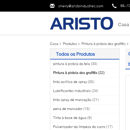
86--1
cherry@aristoindustries.com
Casa
Casa
Produtos
Pintura à pistola dos grafittis
Todos os Produtos
pintura à pistola da tela
(33)
Pintura à pistola dos grafittis
(22)
tinta acrílica de spray
(55)
Lubrificantes industriais
(24)
tinta spray de marcação
(21)
pena de marcador
(13)
Tinta à base de água
(9)
Pulverizador da limpeza do carro
(17)