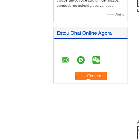
cooperativo, você são um de nossos
vendedores estratégicos valiosos.
D
—— Anna
Estou Chat Online Agora
A