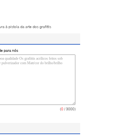
ura à pistola da arte dos grafittis
te para nós
(
0
/ 3000)