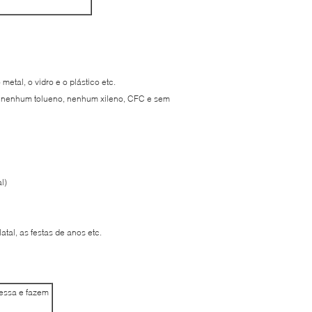
etal, o vidro e o plástico etc.
, nenhum tolueno, nenhum xileno, CFC e sem
l)
tal, as festas de anos etc.
ressa e fazem