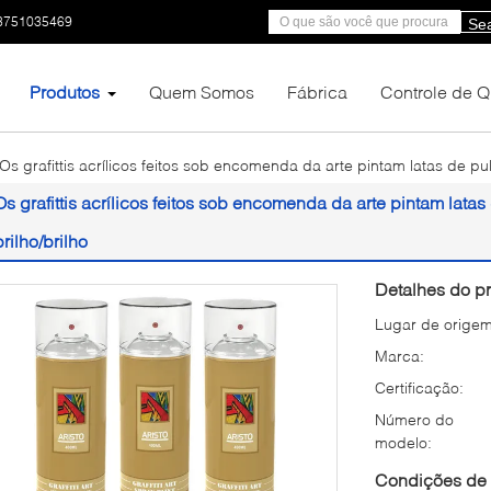
3751035469
Se
Produtos
Quem Somos
Fábrica
Controle de 
Os grafittis acrílicos feitos sob encomenda da arte pintam latas de pu
Os grafittis acrílicos feitos sob encomenda da arte pintam lata
brilho/brilho
Detalhes do pr
Lugar de origem
Marca:
Certificação:
Número do
modelo:
Condições de 