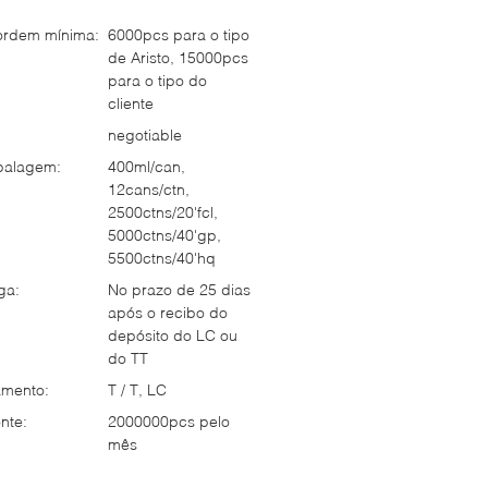
ordem mínima:
6000pcs para o tipo
de Aristo, 15000pcs
para o tipo do
cliente
negotiable
balagem:
400ml/can,
12cans/ctn,
2500ctns/20'fcl,
5000ctns/40'gp,
5500ctns/40'hq
ga:
No prazo de 25 dias
após o recibo do
depósito do LC ou
do TT
mento:
T / T, LC
nte:
2000000pcs pelo
mês