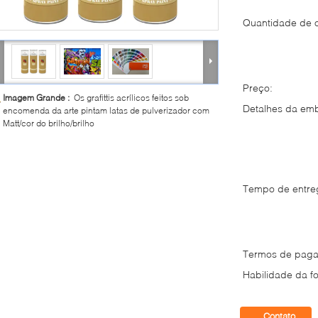
Quantidade de 
Preço:
Imagem Grande :
Os grafittis acrílicos feitos sob
Detalhes da em
encomenda da arte pintam latas de pulverizador com
Matt/cor do brilho/brilho
Tempo de entre
Termos de paga
Habilidade da fo
Contato