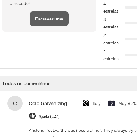
fornecedor
4
estrelas
Escrever uma
3
estrelas
avaliação
2
estrelas
1
estrelas
Todos os comentários
C
Cold Galvanizing Zinc Spray Paint 400ml
Italy
May 8.20
Ajuda (127)
Aristo is trustworthy business partner. They always try 