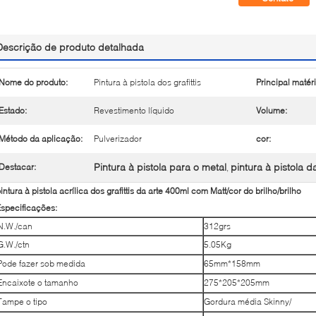
Descrição de produto detalhada
Nome do produto:
Pintura à pistola dos grafittis
Principal matéri
Estado:
Revestimento líquido
Volume:
Método da aplicação:
Pulverizador
cor:
Pintura à pistola para o metal
pintura à pistola da
Destacar:
,
intura à pistola acrílica dos grafittis da arte 400ml com Matt/cor do brilho/brilho
specificações:
N.W./can
312grs
G.W./ctn
5.05Kg
Pode fazer sob medida
65mm*158mm
Encaixote o tamanho
275*205*205mm
Tampe o tipo
Gordura média Skinny/