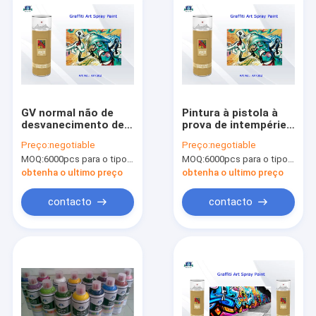
GV normal não de
Pintura à pistola à
desvanecimento de
prova de intempéries
Fluo da pintura à
não de
Preço:
negotiable
Preço:
negotiable
pistola dos grafittis
desvanecimento da
MOQ:
6000pcs para o tipo de Aristo, 15000pcs para o tipo do cliente
MOQ:
6000pcs para o tipo de Aristo, 15000pcs para o tipo do cliente
para o metal
arte para colorido
vermelho roxo do
obtenha o ultimo preço
obtenha o ultimo preço
rosa dos grafittis
contacto
contacto
Para casa
Produtos
Sobre nós