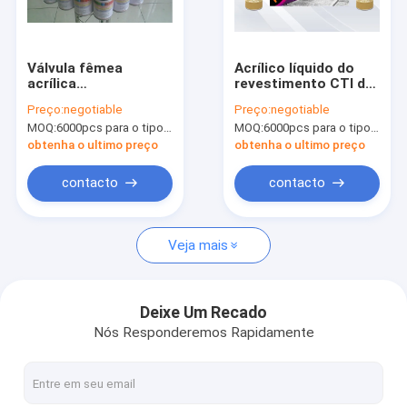
Visita à fábrica
Controle de qualidade
Válvula fêmea
Acrílico líquido do
acrílica
revestimento CTI da
News
termoplástico da
pintura à pistola
Preço:
negotiable
Preço:
negotiable
pintura à pistola de
feita sob encomenda
MOQ:
6000pcs para o tipo de Aristo, 15000pcs para o tipo do cliente
MOQ:
6000pcs para o tipo de Aristo, 15000pcs para o tipo do cliente
secagem rápida dos
dos grafittis da cor
grafittis
obtenha o ultimo preço
obtenha o ultimo preço
pintura à pistola da tela
contacto
contacto
Pintura à pistola dos grafittis
Veja mais
tinta acrílica de spray
Lubrificantes industriais
Deixe Um Recado
Nós Responderemos Rapidamente
tinta spray de marcação
pena de marcador