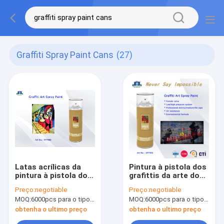
Graffiti Spray Paint Cans
(27)
Latas acrílicas da
Pintura à pistola dos
pintura à pistola dos
grafittis da arte do
grafittis da arte do
OEM com fórmula
Preço:
negotiable
Preço:
negotiable
aerossol para o
avançada e sistema
MOQ:
6000pcs para o tipo de Aristo, 15000pcs para o tipo do cliente
MOQ:
6000pcs para o tipo de Aristo, 15000pcs para o tipo do cliente
artista com Normal,
profissional da
Fluo, cor metálica
válvula
obtenha o ultimo preço
obtenha o ultimo preço