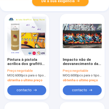
Dê a sua exigência
Pintura à pistola
Impacto não de
acrílica dos grafittis
desvanecimento da
do aerossol da arte
pintura à pistola dos
Preço:
negotiable
Preço:
negotiable
da multi cor para a
grafittis que resiste
MOQ:
6000pcs para o tipo de Aristo, 15000pcs para o tipo do cliente
MOQ:
6000pcs para o tipo de Aristo, 15000pcs para o tipo do cliente
superfície do
para a superfície
metal/plástico/parede
diferente
obtenha o ultimo preço
obtenha o ultimo preço
contacto
contacto