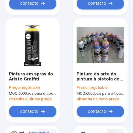
contacto
contacto
Pintura em spray do
Pintura da arte da
Aristo Graffiti
pintura à pistola dos
grafittis do artista
Preço:
negotiable
Preço:
negotiable
profissional/DIY para
MOQ:
6000pcs para o tipo de Aristo, 15000pcs para o tipo do cliente
MOQ:
6000pcs para o tipo de Aristo, 15000pcs para o tipo do cliente
o nível superior do
vidro ou do carro
obtenha o ultimo preço
obtenha o ultimo preço
contacto
contacto