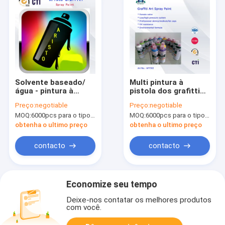
Solvente baseado/
Multi pintura à
água - pintura à
pistola dos grafittis
pistola baseada dos
da arte das cores
Preço:
negotiable
Preço:
negotiable
grafittis com bocal
400ml para a
MOQ:
6000pcs para o tipo de Aristo, 15000pcs para o tipo do cliente
MOQ:
6000pcs para o tipo de Aristo, 15000pcs para o tipo do cliente
gordo/médio/magro
decoração da
parede/casa
obtenha o ultimo preço
obtenha o ultimo preço
contacto
contacto
Economize seu tempo
Deixe-nos contatar os melhores produtos
com você.