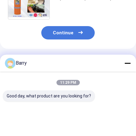
agregado familiar da finalidade
para produtos de limpeza da
sala da casa
Continue
Produtos Recomendados
Barry
11:29 PM
Good day, what product are you looking for?
Aplicação
Polonês da mobília
Polonês do co
consistente e
do cuidado do
dos líquidos d
precisa com
agregado familiar
limpeza do ag
aerossol doméstico
familiar