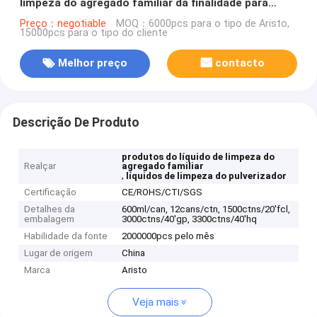
limpeza do agregado familiar da finalidade para
produtos de limpeza da sala da casa
Preço：negotiable
MOQ：6000pcs para o tipo de Aristo,
15000pcs para o tipo do cliente
Melhor preço
contacto
Descrição De Produto
produtos do líquido de limpeza do
Realçar
agregado familiar
,
líquidos de limpeza do pulverizador
Certificação
CE/ROHS/CTI/SGS
Detalhes da
600ml/can, 12cans/ctn, 1500ctns/20'fcl,
embalagem
3000ctns/40'gp, 3300ctns/40'hq
Habilidade da fonte
2000000pcs pelo mês
Lugar de origem
China
Marca
Aristo
Veja mais