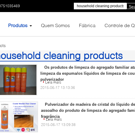
3751035469
Se
Produtos
Quem Somos
Fábrica
Controle de 
cts
ousehold cleaning products
4)
Os produtos de limpeza do agregado familiar at
limpeza da espuma/os líquidos de limpeza de cou
pulverizador
Leia mais
2015-06-17 13:13:36
Pulverizador de madeira de cristal do líquido d
assoalho do produto de limpeza do agregado fami
fragrância
Leia mais
2015-06-17 13:09:38