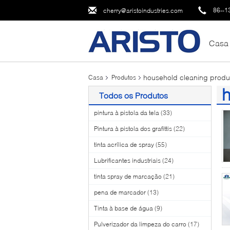
86--1
cherry@aristoindustries.com
Casa
household cleaning produ
Casa
Produtos
h
Todos os Produtos
(2
pintura à pistola da tela
(33)
Pintura à pistola dos grafittis
(22)
tinta acrílica de spray
(55)
Lubrificantes industriais
(24)
tinta spray de marcação
(21)
pena de marcador
(13)
Tinta à base de água
(9)
Pulverizador da limpeza do carro
(17)