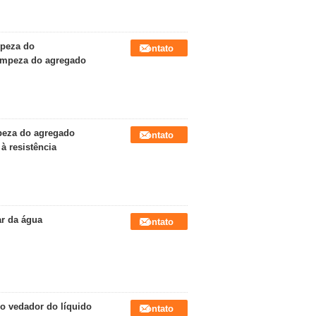
mpeza do
Contato
limpeza do agregado
peza do agregado
Contato
à resistência
ar da água
Contato
do vedador do líquido
Contato