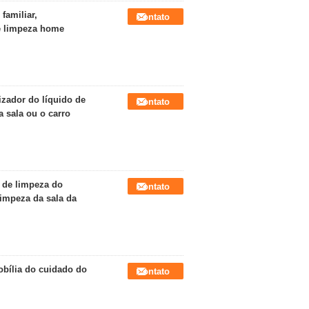
familiar,
Contato
de limpeza home
izador do líquido de
Contato
a sala ou o carro
 de limpeza do
Contato
limpeza da sala da
obília do cuidado do
Contato