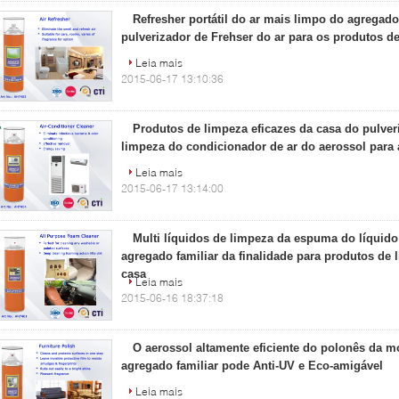
Refresher portátil do ar mais limpo do agregado 
pulverizador de Frehser do ar para os produtos 
Leia mais
2015-06-17 13:10:36
Produtos de limpeza eficazes da casa do pulver
limpeza do condicionador de ar do aerossol para 
Leia mais
2015-06-17 13:14:00
Multi líquidos de limpeza da espuma do líquido
agregado familiar da finalidade para produtos de 
casa
Leia mais
2015-06-16 18:37:18
O aerossol altamente eficiente do polonês da m
agregado familiar pode Anti-UV e Eco-amigável
Leia mais