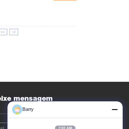
>>
>|
eixe mensagem
Barry
7:01 AM