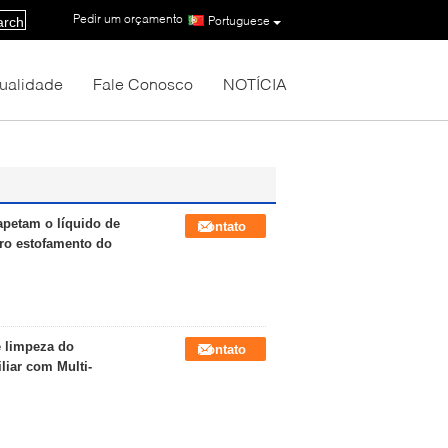
Pedir um orçamento
|
Portuguese
arch
Qualidade
Fale Conosco
NOTÍCIA
apetam o líquido de
Contato
ro estofamento do
e limpeza do
Contato
liar com Multi-