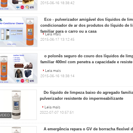
2015-06-16 18:38:42
Eco - pulverizador amigável dos líquidos de li
condicionador de ar dos produtos do líquido de 
familiar para o carro ou a casa
Leia mais
2015-06-17 13:12:45
o polonês seguro do couro dos líquidos de lim
familiar 400ml com penetra a capacidade e resiste 
Leia mais
2015-06-16 18:38:14
Do líquido de limpeza baixo do agregado famili
pulverizador resistente do impermeabilizante
Leia mais
2022-07-07 10:57:51
A emergência repara o GV de borracha flexível 