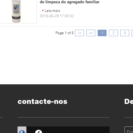
de limpeza do agregado familiar
Leia mais
2016-06-29 17:33:32
Page 1 of 3
|<
<<
1
2
3
contacte-nos
D