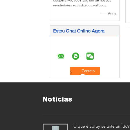
cooperativo, você são um de nossos
vendedores estratégicos valiosos.
—— Anna
Estou Chat Online Agora
Notícias
O que é spray selante úmido?