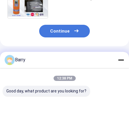
Aristo fora do pulverizador para
o removedor 400ml da graxa da
etiqueta
Continue
Produtos Recomendados
Barry
12:38 PM
Good day, what product are you looking for?
Aplicação
Polonês da mobília
Polonês do co
consistente e
do cuidado do
dos líquidos d
precisa com
agregado familiar
limpeza do ag
aerossol doméstico
familiar