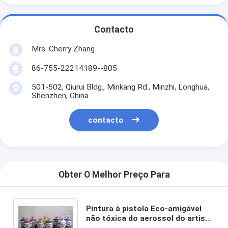
Contacto
Mrs. Cherry Zhang
86-755-22214189--805
501-502, Qiurui Bldg., Minkang Rd., Minzhi, Longhua,
Shenzhen, China
contacto
Obter O Melhor Preço Para
Pintura à pistola Eco-amigável
não tóxica do aerossol do artista
para a superfície da