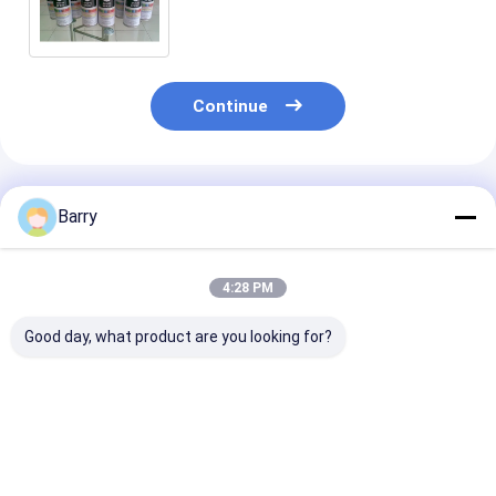
madeira/plástico/metal
Continue
Produtos Recomendados
Barry
4:28 PM
Good day, what product are you looking for?
Pintura em spray do
Superfície lisa de
Viscosidade m
Aristo Graffiti
Resistanct do tempo
rápida 400ml 
da pintura à pistola
tempo de sec
dos grafittis do de
da pintura à pi
alta capacidade
multicolorido 
Melhor preço
Melhor preço
Melhor pr