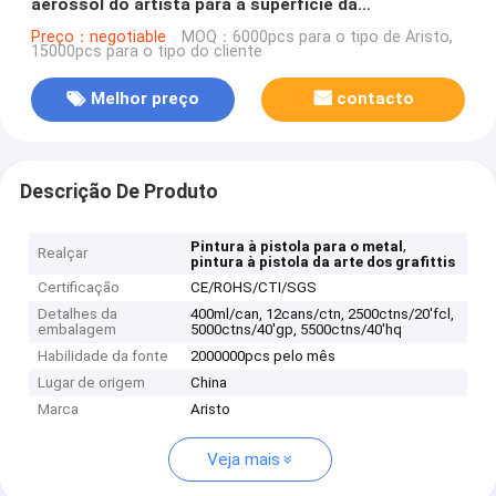
aerossol do artista para a superfície da
madeira/plástico/metal
Preço：negotiable
MOQ：6000pcs para o tipo de Aristo,
15000pcs para o tipo do cliente
Melhor preço
contacto
Descrição De Produto
,
Pintura à pistola para o metal
Realçar
pintura à pistola da arte dos grafittis
Certificação
CE/ROHS/CTI/SGS
Detalhes da
400ml/can, 12cans/ctn, 2500ctns/20'fcl,
embalagem
5000ctns/40'gp, 5500ctns/40'hq
Habilidade da fonte
2000000pcs pelo mês
Lugar de origem
China
Marca
Aristo
Veja mais