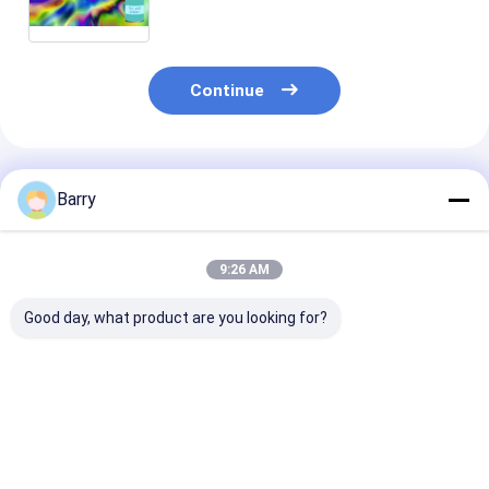
de matéria têxtil
Continue
Produtos Recomendados
Barry
9:26 AM
Good day, what product are you looking for?
Aristo 150 ml 400 ml
400 ml de pintura
10 oz (400 ml)
Tintas Permanentes
exterior para
de selos úmido
em Espuma de
estofados Aristo
secagem rápi
Tecido
resistência a 
mofo para uso
Melhor preço
Melhor preço
Melhor pr
interno e exte