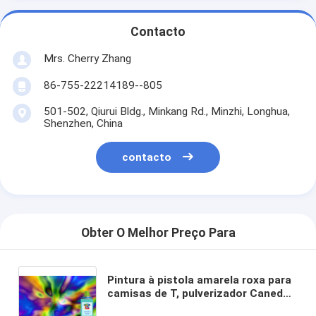
Contacto
Mrs. Cherry Zhang
86-755-22214189--805
501-502, Qiurui Bldg., Minkang Rd., Minzhi, Longhua,
Shenzhen, China
contacto
Obter O Melhor Preço Para
Pintura à pistola amarela roxa para
camisas de T, pulverizador Caned
da tela do ouro da pintura da roupa