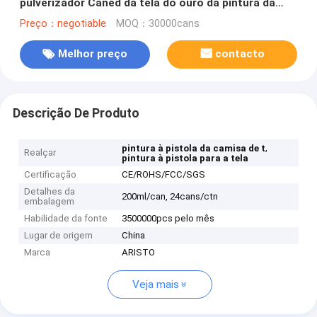
pulverizador Caned da tela do ouro da pintura da
roupa de matéria têxtil
Preço：negotiable
MOQ：30000cans
Melhor preço
contacto
Descrição De Produto
,
pintura à pistola da camisa de t
Realçar
pintura à pistola para a tela
Certificação
CE/ROHS/FCC/SGS
Detalhes da
200ml/can, 24cans/ctn
embalagem
Habilidade da fonte
3500000pcs pelo mês
Lugar de origem
China
Marca
ARISTO
Veja mais