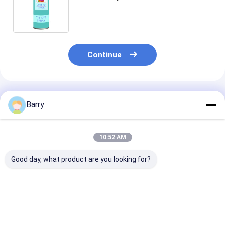
da água pode CTI
Continue
Produtos Recomendados
Barry
10:52 AM
Good day, what product are you looking for?
Aristo 150 ml 400 ml
400 ml de pintura
10 oz (400 ml)
Tintas Permanentes
exterior para
de selos úmido
em Espuma de
estofados Aristo
secagem rápi
Tecido
resistência a 