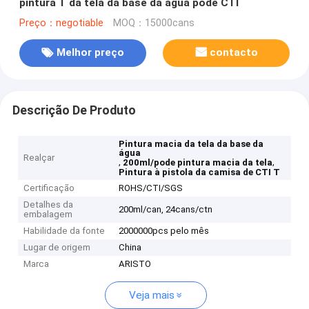
pintura T da tela da base da água pode CTI
Preço：negotiable
MOQ：15000cans
Melhor preço
contacto
Descrição De Produto
Pintura macia da tela da base da
água
Realçar
,
,
200ml/pode pintura macia da tela
Pintura à pistola da camisa de CTI T
Certificação
ROHS/CTI/SGS
Detalhes da
200ml/can, 24cans/ctn
embalagem
Habilidade da fonte
2000000pcs pelo mês
Lugar de origem
China
Marca
ARISTO
Veja mais