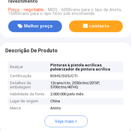
revestimento
Preço：negotiable
MOQ：6000cans para o tipo de Aristo,
15000cans para o tipo feito sob encomenda
Melhor preço
contacto
Descrição De Produto
,
Pinturas à pistola acrílicas
Realçar
pulverizador da pintura acrílica
Certificação
ROHS/SGS/CTI
Detalhes da
12cans/ctn, 2550ctns/20'GP,
embalagem
5700ctns/40'HQ
Habilidade da fonte
2.000.000 pelo mês
Lugar de origem
China
Marca
Aristo
Veja mais