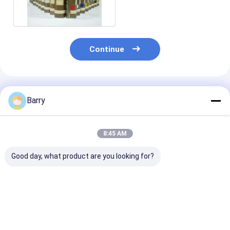
revestimento
Continue
Produtos Recomendados
Barry
8:45 AM
Good day, what product are you looking for?
Galvanização a frio
Seca rápida tinta de
Material de
de tinta de
pulverização de zinc
revestimento
pulverização de
galvanizante 5-10
acrílico do te
zinco 400 ml
minutos Tempo de
secagem dos
secagem
minutos da pin
Melhor preço
Melhor preço
Melhor pr