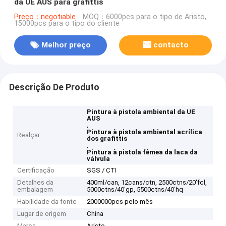
da UE AUS para grafittis
Preço：negotiable
MOQ：6000pcs para o tipo de Aristo,
15000pcs para o tipo do cliente
Melhor preço
contacto
Descrição De Produto
Pintura à pistola ambiental da UE
AUS
,
Pintura à pistola ambiental acrílica
Realçar
dos grafittis
,
Pintura à pistola fêmea da laca da
válvula
Certificação
SGS / CTI
Detalhes da
400ml/can, 12cans/ctn, 2500ctns/20'fcl,
embalagem
5000ctns/40'gp, 5500ctns/40'hq
Habilidade da fonte
2000000pcs pelo mês
Lugar de origem
China
Marca
Aristo