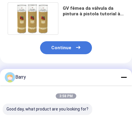
GV fêmea da válvula da
pintura à pistola tutorial à
prova de intempéries para
pinturas murais
Continue
Produtos Recomendados
Barry
3:58 PM
Good day, what product are you looking for?
Pintura em spray do
Superfície lisa de
Viscosidade m