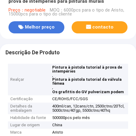
prova de intempéries para pinturas murais
Preço：negotiable
MOQ：6000pcs para o tipo de Aristo,
15000pcs para o tipo do cliente
Melhor preço
contacto
Descrição De Produto
Pintura à pistola tutorial à prova de
intempéries
,
Realçar
Pintura à pistola tutorial da válvula
fêmea
,
Os grafittis do GV pulverizam podem
Certificação
CE/ROHS/FCC/SGS
Detalhes da
400ml/can, 12cans/ctn, 2500ctns/20'fcl,
embalagem
5000ctns/40'gp, 5500ctns/40'hq
Habilidade da fonte
500000pcs pelo mês
Lugar de origem
China
Marca
Aristo