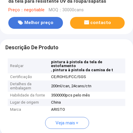
da tela para resistente UV da roupa/sapatas
Preço：negotiable
MOQ：30000cans
Melhor preço
contacto
Descrição De Produto
pintura à pistola da tela de
Realçar
estofamento
,
pintura à pistola da camisa de t
Certificação
CE/ROHS/FCC/SGS
Detalhes da
200ml/can, 24cans/ctn
embalagem
Habilidade da fonte
3500000pcs pelo mês
Lugar de origem
China
Marca
ARISTO
Veja mais