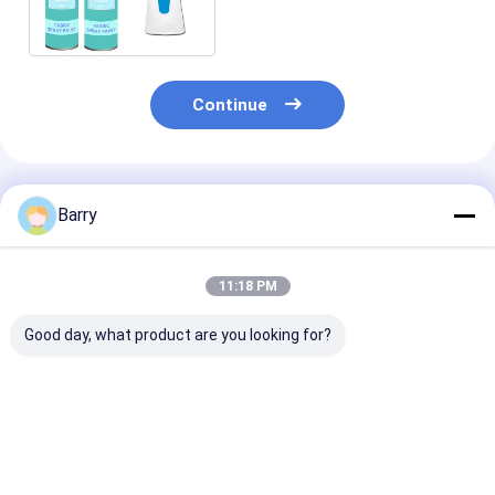
roupa/sapatas
Continue
Produtos Recomendados
Barry
11:18 PM
Good day, what product are you looking for?
Aristo 150 ml 400 ml
400 ml de pintura
10 oz (400 ml)
Tintas Permanentes
exterior para
de selos úmido
em Espuma de
estofados Aristo
secagem rápi
Tecido
resistência a 
mofo para uso
Melhor preço
Melhor preço
Melhor pr